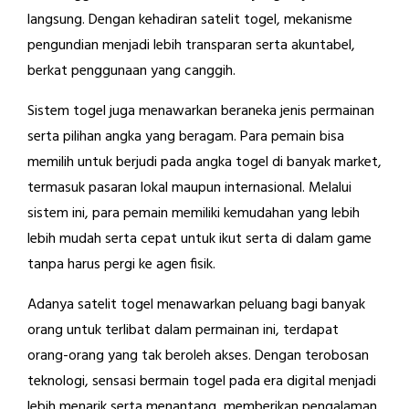
langsung. Dengan kehadiran satelit togel, mekanisme
pengundian menjadi lebih transparan serta akuntabel,
berkat penggunaan yang canggih.
Sistem togel juga menawarkan beraneka jenis permainan
serta pilihan angka yang beragam. Para pemain bisa
memilih untuk berjudi pada angka togel di banyak market,
termasuk pasaran lokal maupun internasional. Melalui
sistem ini, para pemain memiliki kemudahan yang lebih
lebih mudah serta cepat untuk ikut serta di dalam game
tanpa harus pergi ke agen fisik.
Adanya satelit togel menawarkan peluang bagi banyak
orang untuk terlibat dalam permainan ini, terdapat
orang-orang yang tak beroleh akses. Dengan terobosan
teknologi, sensasi bermain togel pada era digital menjadi
lebih menarik serta menantang, memberikan pengalaman