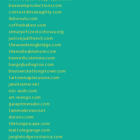
beawareproductions.com
contextdrivenagility.com
ibikeoulu.com
coffinshakers.com
stmaryofczestochowa.org
justicejudifrench.com
thewanderingbridge.com
themalleablemom.com
kennethcoletime.com
hungryburlington.com
brunswickatlongstown.com
tartinemaplecuisine.com
janekramer.net
nizi-sushi.com
art-mengo.com
gaiaprimeradio.com
tammiebrown.net
dutonc.com
thelongescape.com
mattolegrange.com
junglelodgecostarica.com