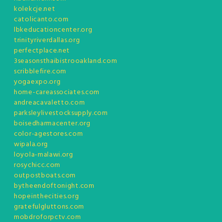
kolekcje.net
catolicanto.com
lbkeducationcenter.org
trinityriverdallas.org
perfectplace.net
3seasonsthaibistrooakland.com
scribblefire.com
yogaexpo.org
home-careassociates.com
andreacavaletto.com
parksleylivestocksupply.com
boisedharmacenter.org
color-agestores.com
wipala.org
loyola-malawi.org
rosychicc.com
outpostboats.com
bytheendoftonight.com
hopeinthecities.org
gratefulgluttons.com
mobdroforpctv.com