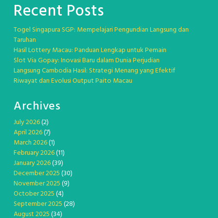
Recent Posts
Togel Singapura SGP: Mempelajari Pengundian Langsung dan
Taruhan
Hasil Lottery Macau: Panduan Lengkap untuk Pemain
Slot Via Gopay: Inovasi Baru dalam Dunia Perjudian
Langsung Cambodia Hasil: Strategi Menang yang Efektif
Riwayat dan Evolusi Output Paito Macau
Archives
July 2026
(2)
April 2026
(7)
March 2026
(1)
February 2026
(11)
January 2026
(39)
December 2025
(30)
November 2025
(9)
October 2025
(4)
September 2025
(28)
August 2025
(34)