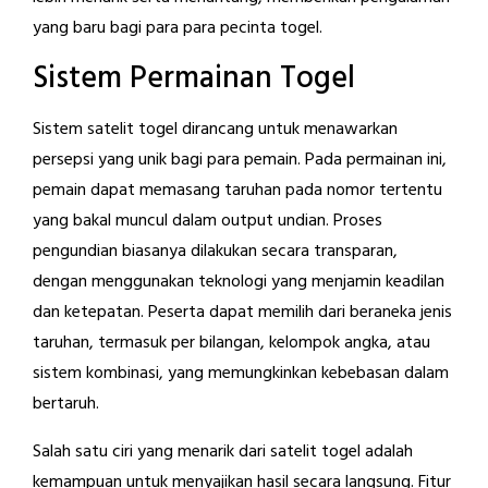
yang baru bagi para para pecinta togel.
Sistem Permainan Togel
Sistem satelit togel dirancang untuk menawarkan
persepsi yang unik bagi para pemain. Pada permainan ini,
pemain dapat memasang taruhan pada nomor tertentu
yang bakal muncul dalam output undian. Proses
pengundian biasanya dilakukan secara transparan,
dengan menggunakan teknologi yang menjamin keadilan
dan ketepatan. Peserta dapat memilih dari beraneka jenis
taruhan, termasuk per bilangan, kelompok angka, atau
sistem kombinasi, yang memungkinkan kebebasan dalam
bertaruh.
Salah satu ciri yang menarik dari satelit togel adalah
kemampuan untuk menyajikan hasil secara langsung. Fitur