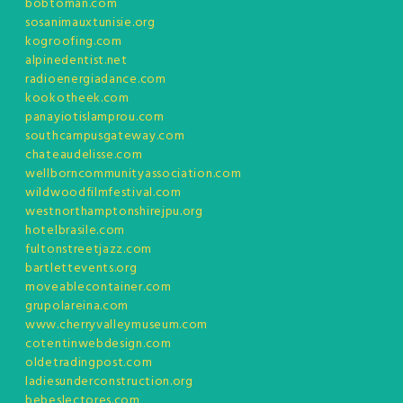
bobtoman.com
sosanimauxtunisie.org
kogroofing.com
alpinedentist.net
radioenergiadance.com
kookotheek.com
panayiotislamprou.com
southcampusgateway.com
chateaudelisse.com
wellborncommunityassociation.com
wildwoodfilmfestival.com
westnorthamptonshirejpu.org
hotelbrasile.com
fultonstreetjazz.com
bartlettevents.org
moveablecontainer.com
grupolareina.com
www.cherryvalleymuseum.com
cotentinwebdesign.com
oldetradingpost.com
ladiesunderconstruction.org
bebeslectores.com