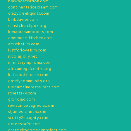
brawndefinition.com
continentalicecream.com
crazycreekquilts.com
binkdavies.com
christchurchpdx.org
kenabrahambooks.com
commune-kitchen.com
amuthefilm.com
lustforlovefilm.com
nicolasjolly.net
infinitasymphonia.com
africanlegalcentre.org
katsusushihouse.com
greelycommunity.org
ruedumainerestaurant.com
rosetzsky.com
glonojad.com
revistanuevagrecia.com
stjames-church.com
scotty2naughty.com
doreeshafrir.com
charmcitycomedyproject.com