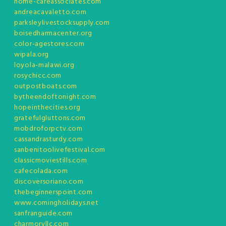
home-careassociates.com
andreacavaletto.com
parksleylivestocksupply.com
boisedharmacenter.org
color-agestores.com
wipala.org
loyola-malawi.org
rosychicc.com
outpostboats.com
bytheendoftonight.com
hopeinthecities.org
gratefulgluttons.com
mobdroforpctv.com
cassandrasturdy.com
sanbenitoolivefestival.com
classicmoviestills.com
cafecolada.com
discoversoriano.com
thebeginnerspoint.com
www.comingholidays.net
sanfranguide.com
charmoryllc.com