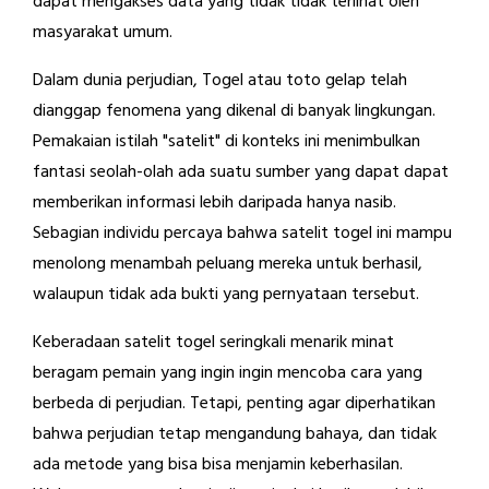
dapat mengakses data yang tidak tidak terlihat oleh
masyarakat umum.
Dalam dunia perjudian, Togel atau toto gelap telah
dianggap fenomena yang dikenal di banyak lingkungan.
Pemakaian istilah "satelit" di konteks ini menimbulkan
fantasi seolah-olah ada suatu sumber yang dapat dapat
memberikan informasi lebih daripada hanya nasib.
Sebagian individu percaya bahwa satelit togel ini mampu
menolong menambah peluang mereka untuk berhasil,
walaupun tidak ada bukti yang pernyataan tersebut.
Keberadaan satelit togel seringkali menarik minat
beragam pemain yang ingin ingin mencoba cara yang
berbeda di perjudian. Tetapi, penting agar diperhatikan
bahwa perjudian tetap mengandung bahaya, dan tidak
ada metode yang bisa bisa menjamin keberhasilan.