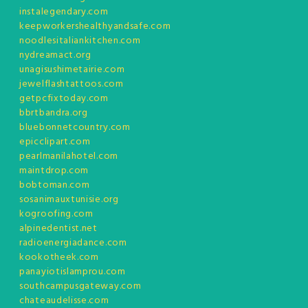
instalegendary.com
keepworkershealthyandsafe.com
noodlesitaliankitchen.com
nydreamact.org
unagisushimetairie.com
jewelflashtattoos.com
getpcfixtoday.com
bbrtbandra.org
bluebonnetcountry.com
epicclipart.com
pearlmanilahotel.com
maintdrop.com
bobtoman.com
sosanimauxtunisie.org
kogroofing.com
alpinedentist.net
radioenergiadance.com
kookotheek.com
panayiotislamprou.com
southcampusgateway.com
chateaudelisse.com