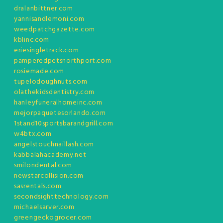
dralanbittner.com
yannisandlemoni.com
weedpatchgazette.com
kblinc.com
eriesingletrack.com
pamperedpetsnorthport.com
rosiemade.com
tupelodoughnuts.com
olathekidsdentistry.com
hanleyfuneralhomeinc.com
mejorpaquetesorlando.com
1stand10sportsbarandgrill.com
w4btx.com
angelstouchnaillash.com
kabbalahacademy.net
smilondental.com
newstarcollision.com
sasrentals.com
secondsighttechnology.com
michaelsarver.com
greengeckogrocer.com