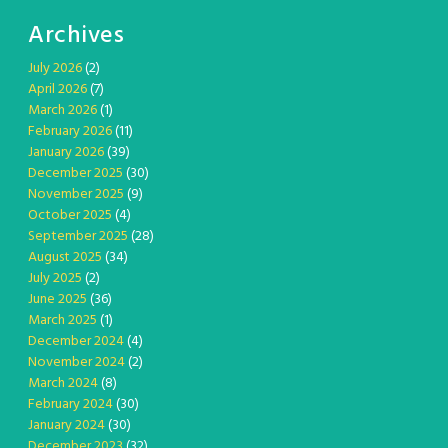
Archives
July 2026
(2)
April 2026
(7)
March 2026
(1)
February 2026
(11)
January 2026
(39)
December 2025
(30)
November 2025
(9)
October 2025
(4)
September 2025
(28)
August 2025
(34)
July 2025
(2)
June 2025
(36)
March 2025
(1)
December 2024
(4)
November 2024
(2)
March 2024
(8)
February 2024
(30)
January 2024
(30)
December 2023
(32)