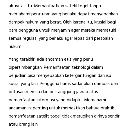
aktivitas itu. Memanfaatkan satelittogel tanpa
memahami peraturan yang berlaku dapat menyebabkan
dampak hukum yang berat. Oleh karena itu, krusial bagi
para pengguna untuk menjamin agar mereka mematuhi
semua regulasi yang berlaku agar lepas dari persoalan
hukum.
Yang terakhir, ada ancaman etis yang perlu
dipertimbangkan. Pemanfaatan teknologi dalam
perjudian bisa menyebabkan ketergantungan dan isu
sosial yang lain. Pengguna harus sadar akan dampak dari
putusan mereka dan bertanggung jawab atas
pemanfaatan informasi yang didapat. Memahami
ancaman ini penting untuk memastikan bahwa praktik
pemanfaatan satelit togel tidak merugikan dirinya sendiri
atau orang lain.