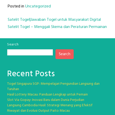
Posted in
Uncategorized
Post
Satelit Togel|Jawaban Togel untuk Masyarakat Digital
Satelit Togel – Menggali Skema dan Peraturan Permainan
navigation
Search
Search
Recent Posts
Togel Singapura SGP: Mempelajari Pengundian Langsung dan
Taruhan
Hasil Lottery Macau: Panduan Lengkap untuk Pemain
Slot Via Gopay: Inovasi Baru dalam Dunia Perjudian
Langsung Cambodia Hasil: Strategi Menang yang Efektif
Riwayat dan Evolusi Output Paito Macau