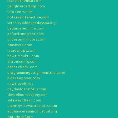
licindiachennai.com
daughterdarlings.com
infodeets.com
hotsalsainteractive.com
serenitysalonanddayspa.org
cedarcafeonline.com
acfurnituregiant.com
undertenminutes.com
omnivere.com
rasadantips.com
newtimbuktu.com
altronicsmfg.com
eatbaconhill.com
programmingassignmentshelp.net
kidssleepover.com
newtravels.net
paydayloansforus.com
thebelmontbakery.com
safewayclassic.com
countrysidewoodcrafts.com
appliancerepairchicagoil.org
ontariotbf.org