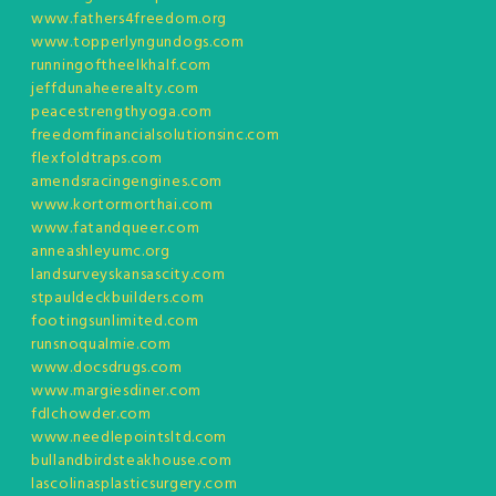
www.fathers4freedom.org
www.topperlyngundogs.com
runningoftheelkhalf.com
jeffdunaheerealty.com
peacestrengthyoga.com
freedomfinancialsolutionsinc.com
flexfoldtraps.com
amendsracingengines.com
www.kortormorthai.com
www.fatandqueer.com
anneashleyumc.org
landsurveyskansascity.com
stpauldeckbuilders.com
footingsunlimited.com
runsnoqualmie.com
www.docsdrugs.com
www.margiesdiner.com
fdlchowder.com
www.needlepointsltd.com
bullandbirdsteakhouse.com
lascolinasplasticsurgery.com