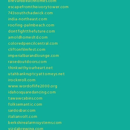
brevardbeachhomes.com
escapefromtheivorytower.com
743southchadwick.com
india-northeast.com
roofing-palmbeach.com
dontfightthefuture.com
arnoldhomesltd.com
coloredpencilcentral.com
cliftonfilmfest.com
imperialbarandlounge.com
raisedoutdoors.com
thinkwithyourheart.net
utahbankruptcyattorneys.net
irocknroll.com
www.wordoflife2000.org
idahosquaredancing.com
tawawcabins.com
folksemantic.com
sardosbar.com
italianvolt.com
berkshirealarmssystems.com
vizslabrewing.com