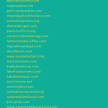
aporiasolutions.com
segwaywpa.com
gulfcoastpalapas.com
thebridgehealthclinics.com
waterlinewriters.org
shameddogan.com
parentsoftots.org
creative3drenderings.com
farmerstradecoffee.com
logcabinyardage.com
davidboers.com
www.imobetachat.com
mattdickstein.com
badlydrawntoy.com
lakehoustonumc.com
habakkukmusic.com
nexttonone.net
serenityhbot.net
joshuainternational.org
susansnailandfacial.com
pen-prop.com
www.tigertrendsprinceton.com