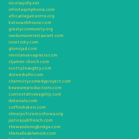
nicolasjolly.net
infinitasymphonia.com
africanlegalcentre.org
katsusushihouse.com
greelycommunity.org
ruedumainerestaurant.com
rosetzsky.com
glonojad.com
revistanuevagrecia.com
stjames-church.com
scotty2naughty.com
doreeshafrir.com
charmcitycomedyproject.com
beawareproductions.com
contextdrivenagility.com
ibikeoulu.com
coffinshakers.com
stmaryofczestochowa.org
justicejudifrench.com
thewanderingbridge.com
themalleablemom.com