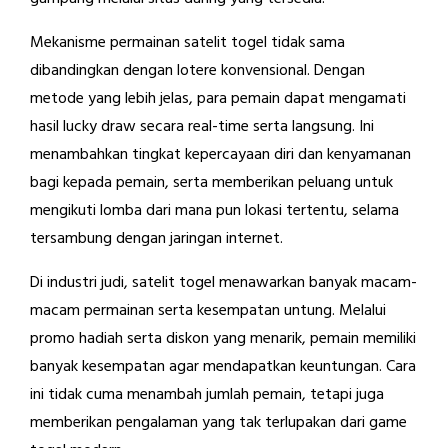
Mekanisme permainan satelit togel tidak sama
dibandingkan dengan lotere konvensional. Dengan
metode yang lebih jelas, para pemain dapat mengamati
hasil lucky draw secara real-time serta langsung. Ini
menambahkan tingkat kepercayaan diri dan kenyamanan
bagi kepada pemain, serta memberikan peluang untuk
mengikuti lomba dari mana pun lokasi tertentu, selama
tersambung dengan jaringan internet.
Di industri judi, satelit togel menawarkan banyak macam-
macam permainan serta kesempatan untung. Melalui
promo hadiah serta diskon yang menarik, pemain memiliki
banyak kesempatan agar mendapatkan keuntungan. Cara
ini tidak cuma menambah jumlah pemain, tetapi juga
memberikan pengalaman yang tak terlupakan dari game