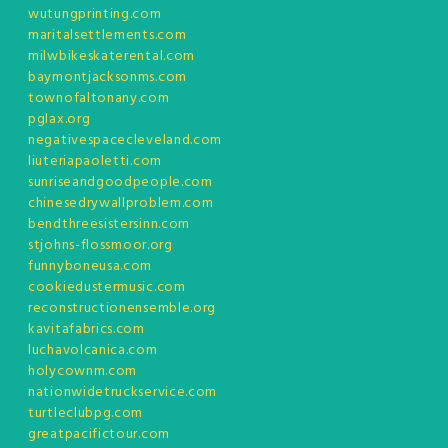
wutungprinting.com
maritalsettlements.com
milwbikeskaterental.com
baymontjacksonms.com
townofaltonany.com
pglax.org
negativespacecleveland.com
liuteriapaoletti.com
sunriseandgoodpeople.com
chinesedrywallproblem.com
bendthreesistersinn.com
stjohns-flossmoor.org
funnyboneusa.com
cookiedustermusic.com
reconstructionensemble.org
kavitafabrics.com
luchavolcanica.com
holycownm.com
nationwidetruckservice.com
turtleclubpg.com
greatpacifictour.com