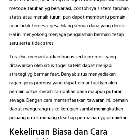
limit tersebut, agar tetap mengawasi kerugian. Memakai
metode taruhan yg bervariasi, contohnya sistem taruhan
statis atau menaik turun, pun dapat membantu pemain
agar tidak tergesa-gesa hilang semua dana yang dimiliki.
Hal ini menyokong menjaga pengalaman bermain tetap
seru serta tidak stres.
Terakhir, memanfaatkan bonus serta promosi yang
ditawarkan oleh situs togel satelit dapat menjadi
strategi yg bermanfaat. Banyak situs menyediakan
ragam jenis promosi yang dapat dimanfaatkan oleh
pemain untuk meraih tambahan dana maupun putaran
sevaga. Dengan cara memanfaatkan tawaran ini, pemain
dapat mengurangi risiko kerugian sambil meningkatkan
peluang untuk menang di setiap permainan yg dimainkan.
Kekeliruan Biasa dan Cara