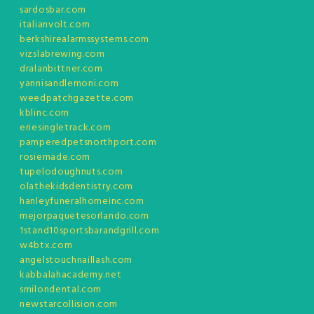
sardosbar.com
italianvolt.com
berkshirealarmssystems.com
vizslabrewing.com
dralanbittner.com
yannisandlemoni.com
weedpatchgazette.com
kblinc.com
eriesingletrack.com
pamperedpetsnorthport.com
rosiemade.com
tupelodoughnuts.com
olathekidsdentistry.com
hanleyfuneralhomeinc.com
mejorpaquetesorlando.com
1stand10sportsbarandgrill.com
w4btx.com
angelstouchnaillash.com
kabbalahacademy.net
smilondental.com
newstarcollision.com