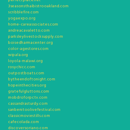
perfectplace.net
3seasonsthaibistrooakland.com
scribblefire.com
yogaexpo.org
home-careassociates.com
andreacavaletto.com
parksleylivestocksupply.com
boisedharmacenter.org
color-agestores.com
wipala.org
loyola-malawi.org
rosychicc.com
outpostboats.com
bytheendoftonight.com
hopeinthecities.org
gratefulgluttons.com
mobdroforpctv.com
cassandrasturdy.com
sanbenitoolivefestival.com
classicmoviestills.com
cafecolada.com
discoversoriano.com