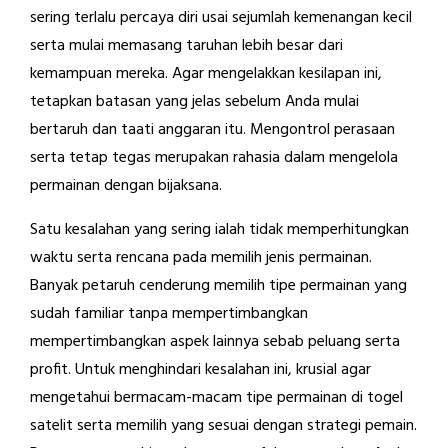
sering terlalu percaya diri usai sejumlah kemenangan kecil
serta mulai memasang taruhan lebih besar dari
kemampuan mereka. Agar mengelakkan kesilapan ini,
tetapkan batasan yang jelas sebelum Anda mulai
bertaruh dan taati anggaran itu. Mengontrol perasaan
serta tetap tegas merupakan rahasia dalam mengelola
permainan dengan bijaksana.
Satu kesalahan yang sering ialah tidak memperhitungkan
waktu serta rencana pada memilih jenis permainan.
Banyak petaruh cenderung memilih tipe permainan yang
sudah familiar tanpa mempertimbangkan
mempertimbangkan aspek lainnya sebab peluang serta
profit. Untuk menghindari kesalahan ini, krusial agar
mengetahui bermacam-macam tipe permainan di togel
satelit serta memilih yang sesuai dengan strategi pemain.