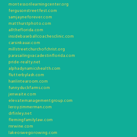
montessorilearningcenter.org
fergusonstreetfest.com
samjayneforever.com
matthurstphoto.com
alltheflorida.com
insidebaseballcoachesclinic.com
carsinkauai.com
millstreetchurchofchrist.org
parasailingvacadestinflorida.com
pride-realty.net
alphadynamicshealth.com
flutterbylash.com
hanlintearoom.com
funnyduckfarms.com
jenwaite.com
elevatemanagementgroup.com
leroyzimmerman.com
drfinley.net
flemingfamilylaw.com
rnrwine.com
lakeoswegorowing.com