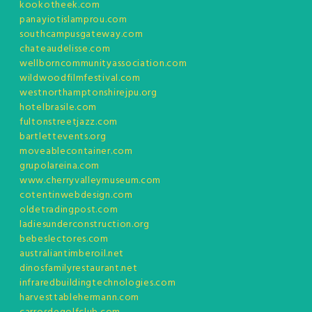
kookotheek.com
panayiotislamprou.com
southcampusgateway.com
chateaudelisse.com
wellborncommunityassociation.com
wildwoodfilmfestival.com
westnorthamptonshirejpu.org
hotelbrasile.com
fultonstreetjazz.com
bartlettevents.org
moveablecontainer.com
grupolareina.com
www.cherryvalleymuseum.com
cotentinwebdesign.com
oldetradingpost.com
ladiesunderconstruction.org
bebeslectores.com
australiantimberoil.net
dinosfamilyrestaurant.net
infraredbuildingtechnologies.com
harvesttablehermann.com