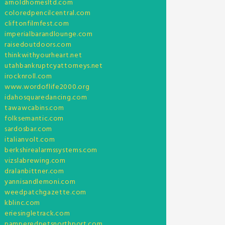
arnoldhomesltd.com
coloredpencilcentral.com
cliftonfilmfest.com
imperialbarandlounge.com
raisedoutdoors.com
thinkwithyourheart.net
utahbankruptcyattorneys.net
irocknroll.com
www.wordoflife2000.org
idahosquaredancing.com
tawawcabins.com
folksemantic.com
sardosbar.com
italianvolt.com
berkshirealarmssystems.com
vizslabrewing.com
dralanbittner.com
yannisandlemoni.com
weedpatchgazette.com
kblinc.com
eriesingletrack.com
pamperedpetsnorthport.com