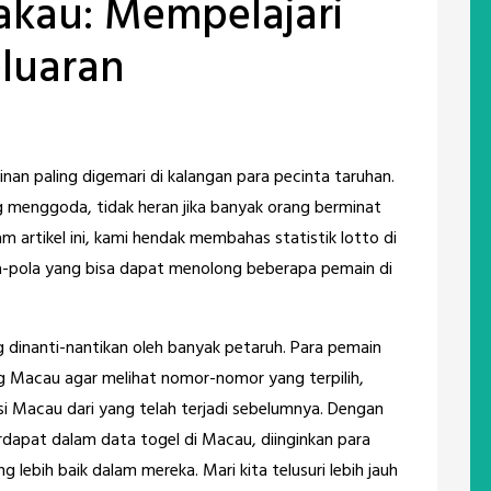
Makau: Mempelajari
eluaran
nan paling digemari di kalangan para pecinta taruhan.
g menggoda, tidak heran jika banyak orang berminat
am artikel ini, kami hendak membahas statistik lotto di
-pola yang bisa dapat menolong beberapa pemain di
ng dinanti-nantikan oleh banyak petaruh. Para pemain
g Macau agar melihat nomor-nomor yang terpilih,
 Macau dari yang telah terjadi sebelumnya. Dengan
apat dalam data togel di Macau, diinginkan para
ebih baik dalam mereka. Mari kita telusuri lebih jauh