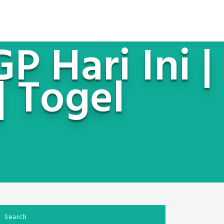
P Hari Ini |
| Togel
Search