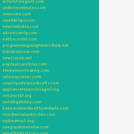
acfurnituregiant.com
undertenminutes.com
omnivere.com
rasadantips.com
newtimbuktu.com
altronicsmfg.com
eatbaconhill.com
programmingassignmentshelp.net
kidssleepover.com
newtravels.net
paydayloansforus.com
thebelmontbakery.com
safewayclassic.com
countrysidewoodcrafts.com
appliancerepairchicagoil.org
ontariotbf.org
instalegendary.com
keepworkershealthyandsafe.com
noodlesitaliankitchen.com
nydreamact.org
unagisushimetairie.com
jewelflashtattoos.com