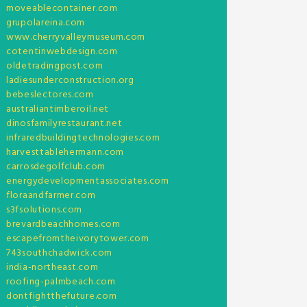
moveablecontainer.com
grupolareina.com
www.cherryvalleymuseum.com
cotentinwebdesign.com
oldetradingpost.com
ladiesunderconstruction.org
bebeslectores.com
australiantimberoil.net
dinosfamilyrestaurant.net
infraredbuildingtechnologies.com
harvesttablehermann.com
carrosdegolfclub.com
energydevelopmentassociates.com
floraandfarmer.com
s3fsolutions.com
brevardbeachhomes.com
escapefromtheivorytower.com
743southchadwick.com
india-northeast.com
roofing-palmbeach.com
dontfightthefuture.com