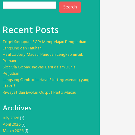
Search
Recent Posts
Togel Singapura SGP: Mempelajari Pengundian
Langsung dan Taruhan
Hasil Lottery Macau: Panduan Lengkap untuk
Pemain
Slot Via Gopay: Inovasi Baru dalam Dunia
Perjudian
Langsung Cambodia Hasil: Strategi Menang yang
Efektif
Riwayat dan Evolusi Output Paito Macau
Archives
July 2026
(2)
April 2026
(7)
March 2026
(1)