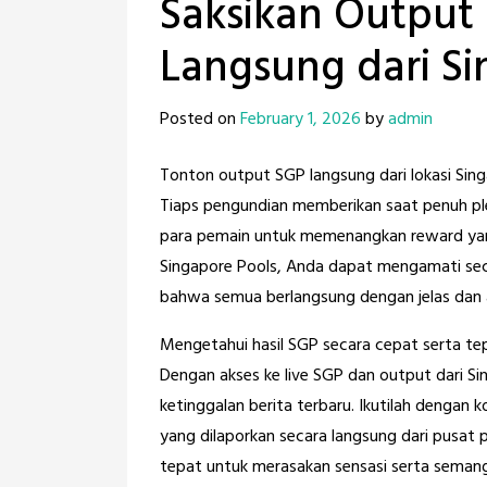
Saksikan Output
Langsung dari S
Posted on
February 1, 2026
by
admin
Tonton output SGP langsung dari lokasi Sin
Tiaps pengundian memberikan saat penuh pl
para pemain untuk memenangkan reward yang
Singapore Pools, Anda dapat mengamati sec
bahwa semua berlangsung dengan jelas dan a
Mengetahui hasil SGP secara cepat serta tep
Dengan akses ke live SGP dan output dari S
ketinggalan berita terbaru. Ikutilah dengan
yang dilaporkan secara langsung dari pusat 
tepat untuk merasakan sensasi serta semang