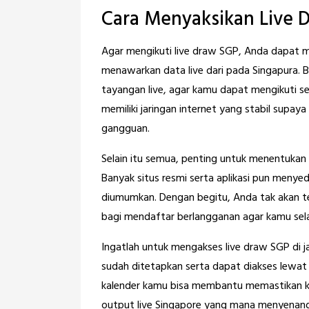
Cara Menyaksikan Live 
Agar mengikuti live draw SGP, Anda dapat 
menawarkan data live dari pada Singapura. 
tayangan live, agar kamu dapat mengikuti s
memiliki jaringan internet yang stabil supa
gangguan.
Selain itu semua, penting untuk menentukan
Banyak situs resmi serta aplikasi pun menyed
diumumkan. Dengan begitu, Anda tak akan tert
bagi mendaftar berlangganan agar kamu sela
Ingatlah untuk mengakses live draw SGP d
sudah ditetapkan serta dapat diakses lewat
kalender kamu bisa membantu memastikan k
output live Singapore yang mana menyenangk