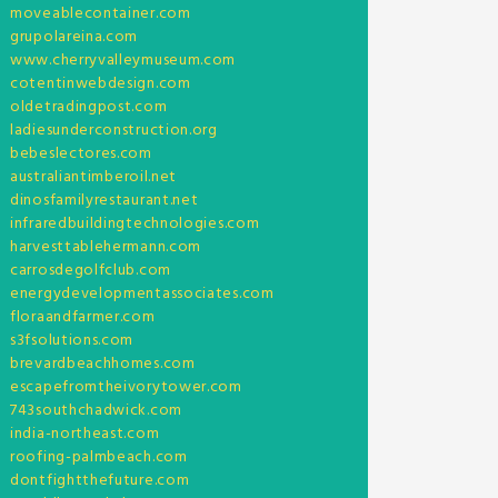
moveablecontainer.com
grupolareina.com
www.cherryvalleymuseum.com
cotentinwebdesign.com
oldetradingpost.com
ladiesunderconstruction.org
bebeslectores.com
australiantimberoil.net
dinosfamilyrestaurant.net
infraredbuildingtechnologies.com
harvesttablehermann.com
carrosdegolfclub.com
energydevelopmentassociates.com
floraandfarmer.com
s3fsolutions.com
brevardbeachhomes.com
escapefromtheivorytower.com
743southchadwick.com
india-northeast.com
roofing-palmbeach.com
dontfightthefuture.com