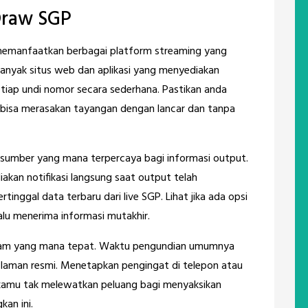
Draw SGP
memanfaatkan berbagai platform streaming yang
Banyak situs web dan aplikasi yang menyediakan
etiap undi nomor secara sederhana. Pastikan anda
ya bisa merasakan tayangan dengan lancar dan tanpa
 sumber yang mana terpercaya bagi informasi output.
iakan notifikasi langsung saat output telah
inggal data terbaru dari live SGP. Lihat jika ada opsi
lu menerima informasi mutakhir.
i jam yang mana tepat. Waktu pengundian umumnya
 laman resmi. Menetapkan pengingat di telepon atau
amu tak melewatkan peluang bagi menyaksikan
an ini.