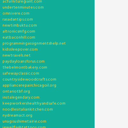
acfurnituregiant.com
undertenminutes.com
omnivere.com
rasadantips.com
newtimbuktu.com
altronicsmfg.com
eatbaconhill.com
programmingassignmentshelp.net
kidssleepover.com
newtravels.net
paydayloansforus.com
thebelmontbakery.com
safewayclassic.com
countrysidewoodcrafts.com
appliancerepairchicagoil.org
ontariotbf.org
instalegendary.com
keepworkershealthyandsafe.com
noodlesitaliankitchen.com
nydreamact.org
unagisushimetairie.com
jewelflashtattoos.com