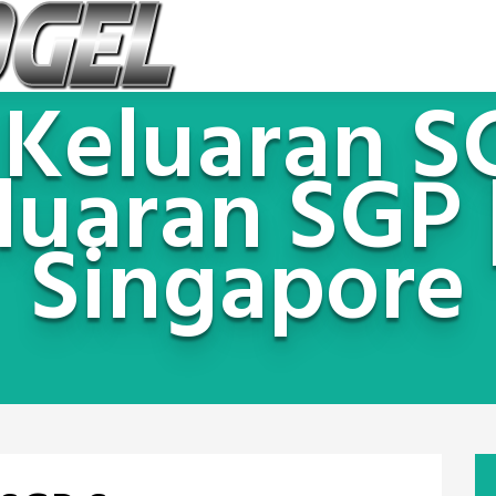
Keluaran SG
uaran SGP 
Singapore