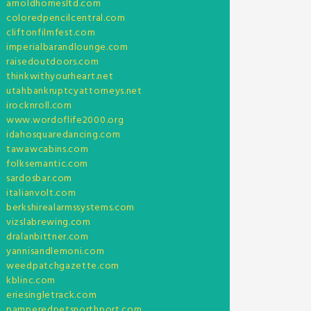
arnoldhomesltd.com
coloredpencilcentral.com
cliftonfilmfest.com
imperialbarandlounge.com
raisedoutdoors.com
thinkwithyourheart.net
utahbankruptcyattorneys.net
irocknroll.com
www.wordoflife2000.org
idahosquaredancing.com
tawawcabins.com
folksemantic.com
sardosbar.com
italianvolt.com
berkshirealarmssystems.com
vizslabrewing.com
dralanbittner.com
yannisandlemoni.com
weedpatchgazette.com
kblinc.com
eriesingletrack.com
pamperedpetsnorthport.com