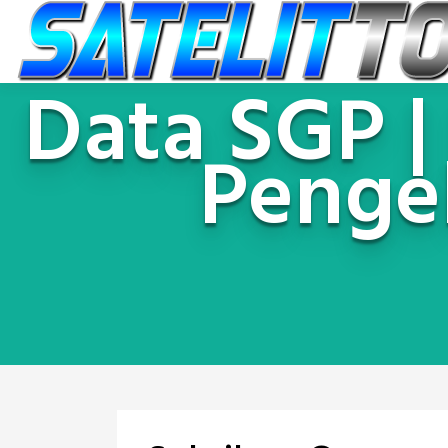
Skip
to
content
Data SGP | 
Pengel