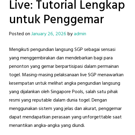
Live: Tutorial Lengkap
untuk Penggemar
Posted on
January 26, 2026
by
admin
Mengikuti pengundian langsung SGP sebagai sensasi
yang menggembirakan dan mendebarkan bagi para
penonton yang gemar berpartisipasi dalam permainan
togel. Masing-masing pelaksanaan live SGP menawarkan
kesempatan untuk melihat angka pengundian langsung
yang dijalankan oleh Singapore Pools, salah satu pihak
resmi yang reputable dalam dunia togel. Dengan
menggunakan sistem yang jelas dan akurat, penggemar
dapat mendapatkan perasaan yang unforgettable saat
menantikan angka-angka yang diundi.