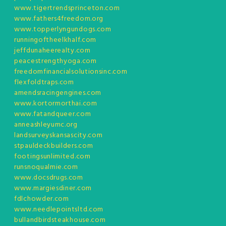
www.tigertrendsprinceton.com
www.fathers4freedom.org
www.topperlyngundogs.com
runningoftheelkhalf.com
jeffdunaheerealty.com
peacestrengthyoga.com
freedomfinancialsolutionsinc.com
flexfoldtraps.com
amendsracingengines.com
www.kortormorthai.com
www.fatandqueer.com
anneashleyumc.org
landsurveyskansascity.com
stpauldeckbuilders.com
footingsunlimited.com
runsnoqualmie.com
www.docsdrugs.com
www.margiesdiner.com
fdlchowder.com
www.needlepointsltd.com
bullandbirdsteakhouse.com