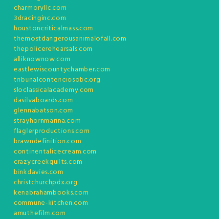
charmoryllc.com
3dracinginc.com
houstoncriticalmass.com
themostdangerousanimalofall.com
thepolicerehearsals.com
alliknownow.com
eastlewiscountychamber.com
tribunalcontenciosobc.org
sloclassicalacademy.com
dasilvaboards.com
glennabatson.com
strayhornmarina.com
flaglerproductions.com
brawndefinition.com
continentalicecream.com
crazycreekquilts.com
binkdavies.com
christchurchpdx.org
kenabrahambooks.com
commune-kitchen.com
amuthefilm.com