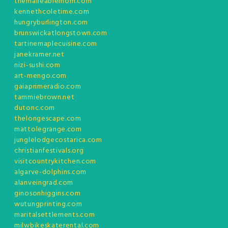
themalleablemom.com
kennethcoletime.com
hungryburlington.com
brunswickatlongstown.com
tartinemaplecuisine.com
janekramer.net
nizi-sushi.com
art-mengo.com
gaiaprimeradio.com
tammiebrown.net
dutonc.com
thelongescape.com
mattolegrange.com
junglelodgecostarica.com
christianfestivals.org
visitcountrykitchen.com
algarve-dolphins.com
alanveingrad.com
ginosonhiggins.com
wutungprinting.com
maritalsettlements.com
milwbikeskaterental.com