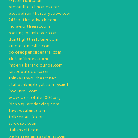
s3fsolutions.com
brevardbeachhomes.com
escapefromtheivorytower.com
743southchadwick.com
india-northeast.com
roofing-palmbeach.com
dontfightthefuture.com
arnoldhomesltd.com
coloredpencilcentral.com
cliftonfilmfest.com
imperialbarandlounge.com
raisedoutdoors.com
thinkwithyourheart.net
utahbankruptcyattorneys.net
irocknroll.com
www.wordoflife2000.org
idahosquaredancing.com
tawawcabins.com
folksemantic.com
sardosbar.com
italianvolt.com
berkshirealarmssystems.com