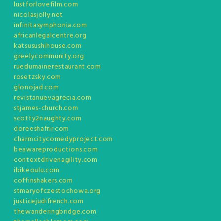
lustforlovefilm.com
nicolasjolly.net
infinitasymphonia.com
africanlegalcentre.org
katsusushihouse.com
greelycommunity.org
ruedumainerestaurant.com
rosetzsky.com
glonojad.com
revistanuevagrecia.com
stjames-church.com
scotty2naughty.com
doreeshafrir.com
charmcitycomedyproject.com
beawareproductions.com
contextdrivenagility.com
ibikeoulu.com
coffinshakers.com
stmaryofczestochowa.org
justicejudifrench.com
thewanderingbridge.com