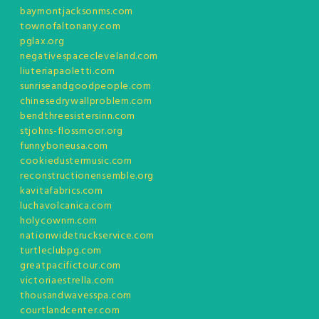
baymontjacksonms.com
townofaltonany.com
pglax.org
negativespacecleveland.com
liuteriapaoletti.com
sunriseandgoodpeople.com
chinesedrywallproblem.com
bendthreesistersinn.com
stjohns-flossmoor.org
funnyboneusa.com
cookiedustermusic.com
reconstructionensemble.org
kavitafabrics.com
luchavolcanica.com
holycownm.com
nationwidetruckservice.com
turtleclubpg.com
greatpacifictour.com
victoriaestrella.com
thousandwavesspa.com
courtlandcenter.com