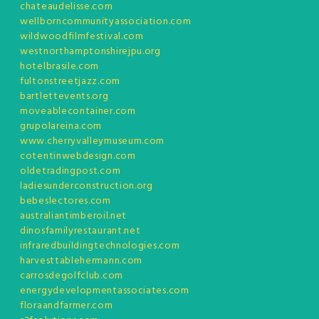
chateaudelisse.com
wellborncommunityassociation.com
wildwoodfilmfestival.com
westnorthamptonshirejpu.org
hotelbrasile.com
fultonstreetjazz.com
bartlettevents.org
moveablecontainer.com
grupolareina.com
www.cherryvalleymuseum.com
cotentinwebdesign.com
oldetradingpost.com
ladiesunderconstruction.org
bebeslectores.com
australiantimberoil.net
dinosfamilyrestaurant.net
infraredbuildingtechnologies.com
harvesttablehermann.com
carrosdegolfclub.com
energydevelopmentassociates.com
floraandfarmer.com