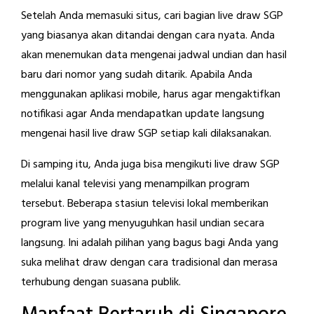
Setelah Anda memasuki situs, cari bagian live draw SGP
yang biasanya akan ditandai dengan cara nyata. Anda
akan menemukan data mengenai jadwal undian dan hasil
baru dari nomor yang sudah ditarik. Apabila Anda
menggunakan aplikasi mobile, harus agar mengaktifkan
notifikasi agar Anda mendapatkan update langsung
mengenai hasil live draw SGP setiap kali dilaksanakan.
Di samping itu, Anda juga bisa mengikuti live draw SGP
melalui kanal televisi yang menampilkan program
tersebut. Beberapa stasiun televisi lokal memberikan
program live yang menyuguhkan hasil undian secara
langsung. Ini adalah pilihan yang bagus bagi Anda yang
suka melihat draw dengan cara tradisional dan merasa
terhubung dengan suasana publik.