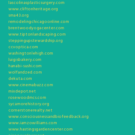
lascolinasplasticsurgery.com
www.cliftonheritage.org
sma43.org
remodelingchicagoonline.com
brentwoodyogacenter.com
www.tiptonlandscaping.com
steppingupstewardship.org
ccvoptica.com
washingtonlehigh.com
luigisbakery.com
hanabi-sushi.com
wolfandzed.com
dekuta.com
www.cinemabuzz.com
mixdepot.net
rosewoodmcs.com
sycamorehistory.org
cornerstonerealty.net
www.consciousnessandbiofeedback.org
www.iamzowilliams.com
www.hastingsgardencenter.com