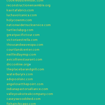
cookiedustermusic.com
reconstructionensemble.org
kavitafabrics.com
luchavolcanica.com
holycownm.com
nationwidetruckservice.com
turtleclubpg.com
greatpacifictour.com
victoriaestrella.com
thousandwavesspa.com
courtlandcenter.com
neilfindlaymsp.com
avicollisrestaurant.com
drcconline.org
v
theplacebarandgrill.com
waterburyrx.com
advpoolsinc.com
angelosatthepoint.com
indianapastorsalliance.com
valleyoakssteakcompany.com
caseyswoodshed.com
fixhairchicago.com