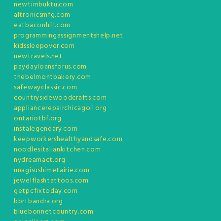
newtimbuktu.com
altronicsmfg.com
eatbaconhill.com
programmingassignmentshelp.net
kidssleepover.com
newtravels.net
paydayloansforus.com
thebelmontbakery.com
safewayclassic.com
countrysidewoodcrafts.com
appliancerepairchicagoil.org
ontariotbf.org
instalegendary.com
keepworkershealthyandsafe.com
noodlesitaliankitchen.com
nydreamact.org
unagisushimetairie.com
jewelflashtattoos.com
getpcfixtoday.com
bbrtbandra.org
bluebonnetcountry.com