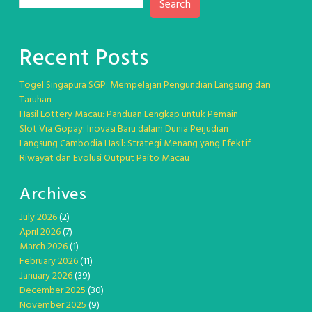
Search
Recent Posts
Togel Singapura SGP: Mempelajari Pengundian Langsung dan
Taruhan
Hasil Lottery Macau: Panduan Lengkap untuk Pemain
Slot Via Gopay: Inovasi Baru dalam Dunia Perjudian
Langsung Cambodia Hasil: Strategi Menang yang Efektif
Riwayat dan Evolusi Output Paito Macau
Archives
July 2026
(2)
April 2026
(7)
March 2026
(1)
February 2026
(11)
January 2026
(39)
December 2025
(30)
November 2025
(9)