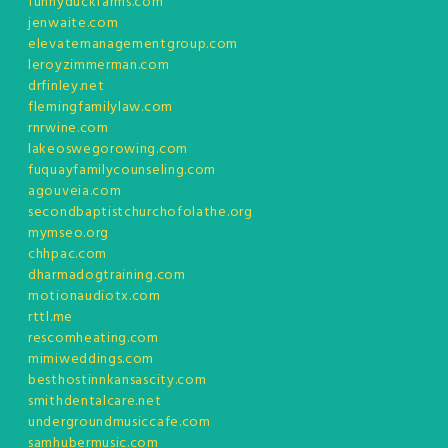
funnyduckfarms.com
jenwaite.com
elevatemanagementgroup.com
leroyzimmerman.com
drfinley.net
flemingfamilylaw.com
rnrwine.com
lakeoswegorowing.com
fuquayfamilycounseling.com
agouveia.com
secondbaptistchurchofolathe.org
mymseo.org
chhpac.com
dharmadogtraining.com
motionaudiotx.com
rttl.me
rescomheating.com
mimiweddings.com
besthostinnkansascity.com
smithdentalcare.net
undergroundmusiccafe.com
samhubermusic.com