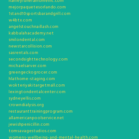
hanleyfuneralhomeinc.com
mejorpaquetesorlando.com
1stand10sportsbarandgrill.com
w4btx.com
angelstouchnaillash.com
kabbalahacademy.net
smilondental.com
newstarcollision.com
sasrentals.com
secondsighttechnology.com
michaelsarver.com
greengeckogrocer.com
hlathome-staging.com
wokteriyakitargetmall.com
lexingtondentalcenter.com
sydneyellis.com
crowndialysis.org
restauranttrainingprogram.com
allamericanpoolservice.net
jewishpenicillin.com
tomsavagestudios.com
womens-wellbeing-and-mental-health.com