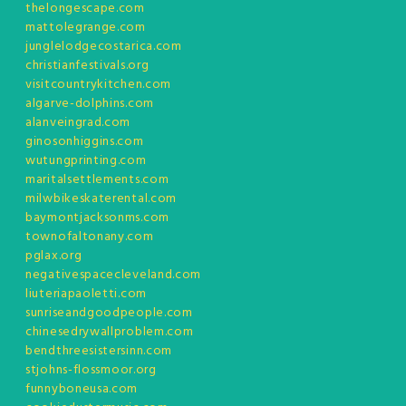
thelongescape.com
mattolegrange.com
junglelodgecostarica.com
christianfestivals.org
visitcountrykitchen.com
algarve-dolphins.com
alanveingrad.com
ginosonhiggins.com
wutungprinting.com
maritalsettlements.com
milwbikeskaterental.com
baymontjacksonms.com
townofaltonany.com
pglax.org
negativespacecleveland.com
liuteriapaoletti.com
sunriseandgoodpeople.com
chinesedrywallproblem.com
bendthreesistersinn.com
stjohns-flossmoor.org
funnyboneusa.com