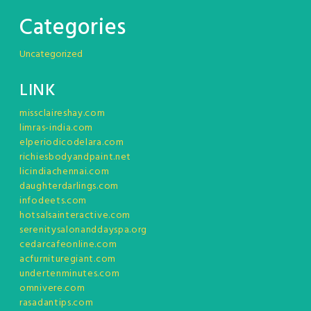
Categories
Uncategorized
LINK
missclaireshay.com
limras-india.com
elperiodicodelara.com
richiesbodyandpaint.net
licindiachennai.com
daughterdarlings.com
infodeets.com
hotsalsainteractive.com
serenitysalonanddayspa.org
cedarcafeonline.com
acfurnituregiant.com
undertenminutes.com
omnivere.com
rasadantips.com