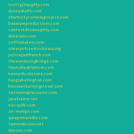
scotty2naughty.com
doreeshafrir.com
charmcitycomedyproject.com
beawareproductions.com
contextdrivenagility.com
ibikeoulu.com
coffinshakers.com
stmaryofczestochowa.org
justicejudifrench.com
thewanderingbridge.com
themalleablemom.com
kennethcoletime.com
hungryburlington.com
brunswickatlongstown.com
tartinemaplecuisine.com
janekramer.net
nizi-sushi.com
art-mengo.com
gaiaprimeradio.com
tammiebrown.net
dutonc.com