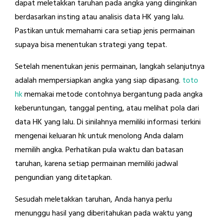
dapat meletakkan taruhan pada angka yang diinginkan
berdasarkan insting atau analisis data HK yang lalu.
Pastikan untuk memahami cara setiap jenis permainan
supaya bisa menentukan strategi yang tepat.
Setelah menentukan jenis permainan, langkah selanjutnya
adalah mempersiapkan angka yang siap dipasang.
toto
hk
memakai metode contohnya bergantung pada angka
keberuntungan, tanggal penting, atau melihat pola dari
data HK yang lalu. Di sinilahnya memiliki informasi terkini
mengenai keluaran hk untuk menolong Anda dalam
memilih angka. Perhatikan pula waktu dan batasan
taruhan, karena setiap permainan memiliki jadwal
pengundian yang ditetapkan.
Sesudah meletakkan taruhan, Anda hanya perlu
menunggu hasil yang diberitahukan pada waktu yang