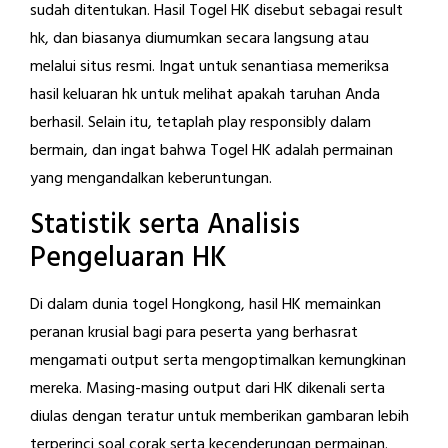
sudah ditentukan. Hasil Togel HK disebut sebagai result
hk, dan biasanya diumumkan secara langsung atau
melalui situs resmi. Ingat untuk senantiasa memeriksa
hasil keluaran hk untuk melihat apakah taruhan Anda
berhasil. Selain itu, tetaplah play responsibly dalam
bermain, dan ingat bahwa Togel HK adalah permainan
yang mengandalkan keberuntungan.
Statistik serta Analisis
Pengeluaran HK
Di dalam dunia togel Hongkong, hasil HK memainkan
peranan krusial bagi para peserta yang berhasrat
mengamati output serta mengoptimalkan kemungkinan
mereka. Masing-masing output dari HK dikenali serta
diulas dengan teratur untuk memberikan gambaran lebih
terperinci soal corak serta kecenderungan permainan.