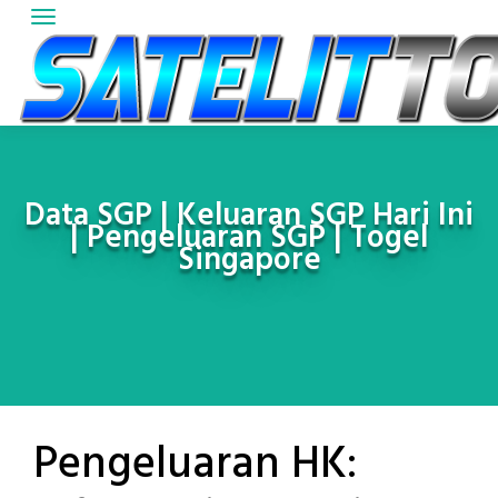
Skip
to
content
Data SGP | Keluaran SGP Hari Ini
| Pengeluaran SGP | Togel
Singapore
Pengeluaran HK: