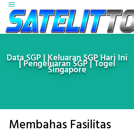
Skip
to
content
Data SGP | Keluaran SGP Hari Ini
| Pengeluaran SGP | Togel
Singapore
Membahas Fasilitas