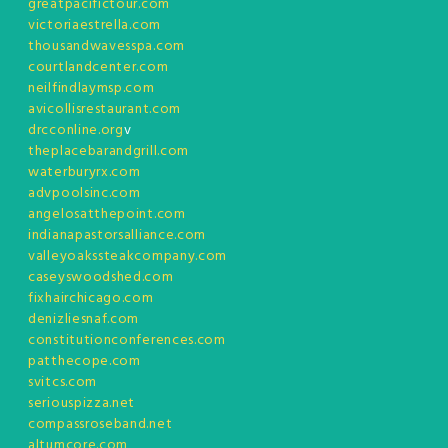
greatpacifictour.com
victoriaestrella.com
thousandwavesspa.com
courtlandcenter.com
neilfindlaymsp.com
avicollisrestaurant.com
drcconline.org
v
theplacebarandgrill.com
waterburyrx.com
advpoolsinc.com
angelosatthepoint.com
indianapastorsalliance.com
valleyoakssteakcompany.com
caseyswoodshed.com
fixhairchicago.com
denizliesnaf.com
constitutionconferences.com
patthecope.com
svitcs.com
seriouspizza.net
compassroseband.net
altumcore.com