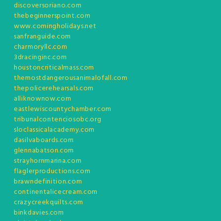
discoversoriano.com
thebeginnerspoint.com
www.comingholidays.net
sanfranguide.com
charmoryllc.com
3dracinginc.com
houstoncriticalmass.com
themostdangerousanimalofall.com
thepolicerehearsals.com
alliknownow.com
eastlewiscountychamber.com
tribunalcontenciosobc.org
sloclassicalacademy.com
dasilvaboards.com
glennabatson.com
strayhornmarina.com
flaglerproductions.com
brawndefinition.com
continentalicecream.com
crazycreekquilts.com
binkdavies.com