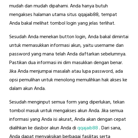
mudah dan mudah dipahami. Anda hanya butuh
mengakses halaman utama situs qqajaib88, tempat
Anda bakal melihat tombol login yang jelas terlihat.
Sesudah Anda menekan button login, Anda bakal dimintai
untuk memasukkan informasi akun, yaitu username dan
password yang mana telah Anda daftarkan sebelumnya.
Pastikan dua informasi ini dim masukkan dengan benar.
Jika Anda menjumpai masalah atau lupa password, ada
opsi pemulihan untuk menolong memulihkan hak akses ke
dalam akun Anda.
Sesudah menginput semua form yang diperlukan, tekan
tombol masuk untuk mengakses akun Anda. Jika semua
informasi yang Anda isi akurat, Anda akan dengan cepat
dialihkan ke dasbor akun Anda di
qqajaib88
. Dari sana,
Anda dapat menyaksikan berbagai fasilitas serta