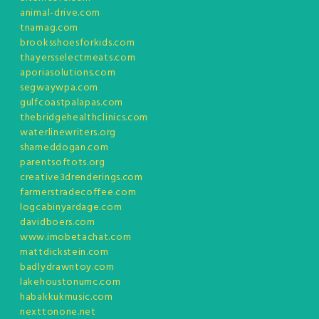
animal-drive.com
tnamag.com
brooksshoesforkids.com
thayersselectmeats.com
aporiasolutions.com
segwaywpa.com
gulfcoastpalapas.com
thebridgehealthclinics.com
waterlinewriters.org
shameddogan.com
parentsoftots.org
creative3drenderings.com
farmerstradecoffee.com
logcabinyardage.com
davidboers.com
www.imobetachat.com
mattdickstein.com
badlydrawntoy.com
lakehoustonumc.com
habakkukmusic.com
nexttonone.net