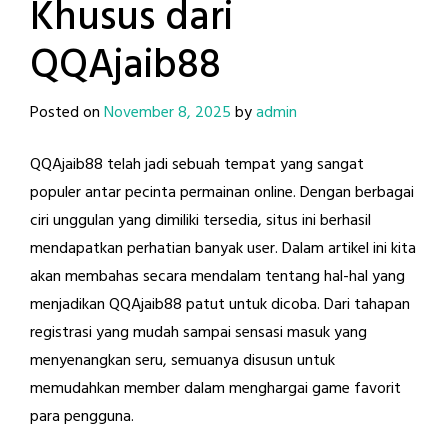
Khusus dari
QQAjaib88
Posted on
November 8, 2025
by
admin
QQAjaib88 telah jadi sebuah tempat yang sangat
populer antar pecinta permainan online. Dengan berbagai
ciri unggulan yang dimiliki tersedia, situs ini berhasil
mendapatkan perhatian banyak user. Dalam artikel ini kita
akan membahas secara mendalam tentang hal-hal yang
menjadikan QQAjaib88 patut untuk dicoba. Dari tahapan
registrasi yang mudah sampai sensasi masuk yang
menyenangkan seru, semuanya disusun untuk
memudahkan member dalam menghargai game favorit
para pengguna.