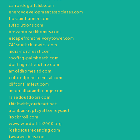
carrosdegolfclub.com
energydevelopmentassociates.com
floraandfarmer.com
s3fsolutions.com
brevardbeachhomes.com
escapefromtheivorytower.com
743southchadwick.com
india-northeast.com
roofing-palmbeach.com
dontfightthefuture.com
arnoldhomesltd.com
coloredpencilcentral.com
cliftonfilmfest.com
imperialbarandlounge.com
raisedoutdoors.com
thinkwithyourheart.net
utahbankruptcyattorneys.net
irocknroll.com
www.wordoflife2000.org
idahosquaredancing.com
tawawcabins.com