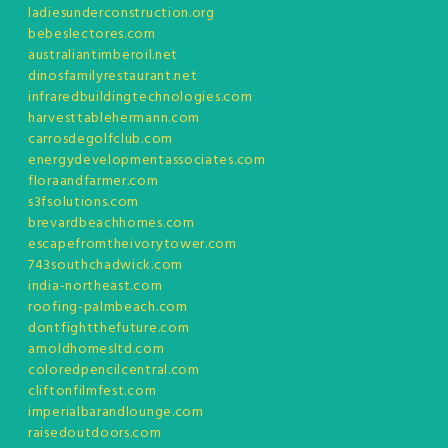
ladiesunderconstruction.org
bebeslectores.com
australiantimberoil.net
dinosfamilyrestaurant.net
infraredbuildingtechnologies.com
harvesttablehermann.com
carrosdegolfclub.com
energydevelopmentassociates.com
floraandfarmer.com
s3fsolutions.com
brevardbeachhomes.com
escapefromtheivorytower.com
743southchadwick.com
india-northeast.com
roofing-palmbeach.com
dontfightthefuture.com
arnoldhomesltd.com
coloredpencilcentral.com
cliftonfilmfest.com
imperialbarandlounge.com
raisedoutdoors.com