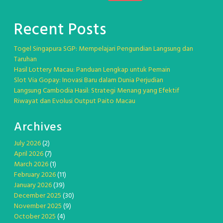
Recent Posts
Togel Singapura SGP: Mempelajari Pengundian Langsung dan
Taruhan
Hasil Lottery Macau: Panduan Lengkap untuk Pemain
Slot Via Gopay: Inovasi Baru dalam Dunia Perjudian
Langsung Cambodia Hasil: Strategi Menang yang Efektif
Riwayat dan Evolusi Output Paito Macau
Archives
July 2026
(2)
April 2026
(7)
March 2026
(1)
February 2026
(11)
January 2026
(39)
December 2025
(30)
November 2025
(9)
October 2025
(4)