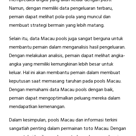
memprediksi angka yang akan keluar dengan pasti.
Namun, dengan memiliki data pengeluaran terbaru,
pemain dapat melihat pola-pola yang muncul dan
membuat strategi bermain yang lebih matang.
Selain itu, data Macau pools juga sangat berguna untuk
membantu pemain dalam menganalisis hasil pengeluaran.
Dengan melakukan analisis, pemain dapat melihat angka-
angka yang memiliki kemungkinan lebih besar untuk
keluar. Hal ini akan membantu pemain dalam membuat
keputusan saat memasang taruhan pada pools Macau.
Dengan memahami data Macau pools dengan baik,
pemain dapat mengoptimalkan peluang mereka dalam
mendapatkan kemenangan.
Dalam kesimpulan, pools Macau dan informasi terkini
sangatlah penting dalam permainan toto Macau. Dengan