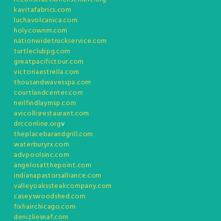
kavitafabrics.com
luchavolcanica.com
holycownm.com
nationwidetruckservice.com
turtleclubpg.com
greatpacifictour.com
victoriaestrella.com
thousandwavesspa.com
courtlandcenter.com
neilfindlaymsp.com
avicollisrestaurant.com
drcconline.org
v
theplacebarandgrill.com
waterburyrx.com
advpoolsinc.com
angelosatthepoint.com
indianapastorsalliance.com
valleyoakssteakcompany.com
caseyswoodshed.com
fixhairchicago.com
denizliesnaf.com