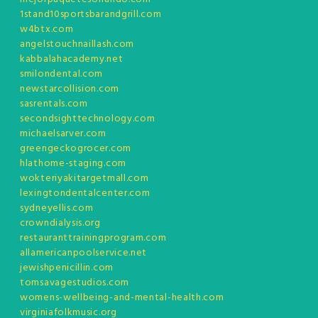
1stand10sportsbarandgrill.com
w4btx.com
angelstouchnaillash.com
kabbalahacademy.net
smilondental.com
newstarcollision.com
sasrentals.com
secondsighttechnology.com
michaelsarver.com
greengeckogrocer.com
hlathome-staging.com
wokteriyakitargetmall.com
lexingtondentalcenter.com
sydneyellis.com
crowndialysis.org
restauranttrainingprogram.com
allamericanpoolservice.net
jewishpenicillin.com
tomsavagestudios.com
womens-wellbeing-and-mental-health.com
virginiafolkmusic.org