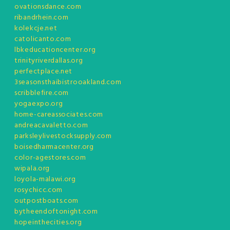
ovationsdance.com
ribandrhein.com
kolekcje.net
catolicanto.com
lbkeducationcenter.org
trinityriverdallas.org
perfectplace.net
3seasonsthaibistrooakland.com
scribblefire.com
yogaexpo.org
home-careassociates.com
andreacavaletto.com
parksleylivestocksupply.com
boisedharmacenter.org
color-agestores.com
wipala.org
loyola-malawi.org
rosychicc.com
outpostboats.com
bytheendoftonight.com
hopeinthecities.org