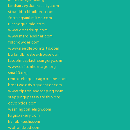
landsurveyskansascity.com
stpauldeckbuilders.com
footingsunlimited.com
runsnoqualmie.com
www.docsdrugs.com
www.margiesdiner.com
fdlchowder.com
www.needlepointsltd.com
bullandbirdsteakhouse.com
lascolinasplasticsurgery.com
www.cliftonheritage.org
sma43.org
remodelingchicagoonline.com
brentwoodyogacenter.com
www.tiptonlandscaping.com
steppingupstewardship.org
ccvoptica.com
washingtonlehigh.com
luigisbakery.com
hanabi-sushi.com
wolfandzed.com