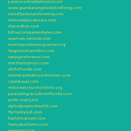
parunocentraldemusica.com
www.guardianangelassistedliving.com
trondhjemsturnforening.com
diamondplazakenya.com
tbwredlion.com
billsautorepairandsales.com
quantum-naturals.com
montessorilearningcenter.org
fergusonstreetfest.com
samjayneforever.com
matthurstphoto.com
alltheflorida.com
insidebaseballcoachesclinic.com
carsinkauai.com
millstreetchurchofchrist.org
parasailingvacadestinflorida.com
pride-realty.net
alphadynamicshealth.com
flutterbylash.com
hanlintearoom.com
funnyduckfarms.com
jenwaite.com