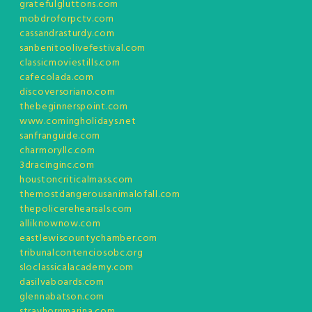
gratefulgluttons.com
mobdroforpctv.com
cassandrasturdy.com
sanbenitoolivefestival.com
classicmoviestills.com
cafecolada.com
discoversoriano.com
thebeginnerspoint.com
www.comingholidays.net
sanfranguide.com
charmoryllc.com
3dracinginc.com
houstoncriticalmass.com
themostdangerousanimalofall.com
thepolicerehearsals.com
alliknownow.com
eastlewiscountychamber.com
tribunalcontenciosobc.org
sloclassicalacademy.com
dasilvaboards.com
glennabatson.com
strayhornmarina.com