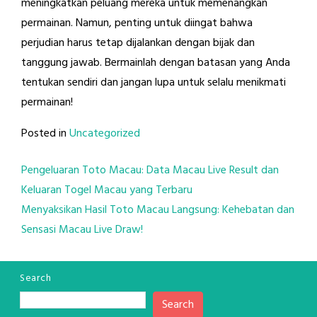
meningkatkan peluang mereka untuk memenangkan
permainan. Namun, penting untuk diingat bahwa
perjudian harus tetap dijalankan dengan bijak dan
tanggung jawab. Bermainlah dengan batasan yang Anda
tentukan sendiri dan jangan lupa untuk selalu menikmati
permainan!
Posted in
Uncategorized
Post
Pengeluaran Toto Macau: Data Macau Live Result dan
Keluaran Togel Macau yang Terbaru
navigation
Menyaksikan Hasil Toto Macau Langsung: Kehebatan dan
Sensasi Macau Live Draw!
Search
Search