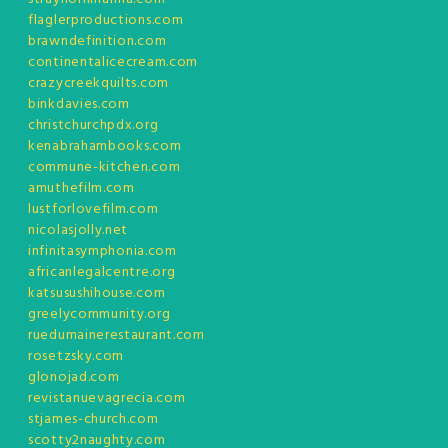
flaglerproductions.com
brawndefinition.com
continentalicecream.com
crazycreekquilts.com
binkdavies.com
christchurchpdx.org
kenabrahambooks.com
commune-kitchen.com
amuthefilm.com
lustforlovefilm.com
nicolasjolly.net
infinitasymphonia.com
africanlegalcentre.org
katsusushihouse.com
greelycommunity.org
ruedumainerestaurant.com
rosetzsky.com
glonojad.com
revistanuevagrecia.com
stjames-church.com
scotty2naughty.com