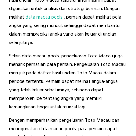
hasil undian Toto Macau terbaru. Informasi ini dapat
digunakan untuk analisis dan strategi bermain. Dengan
melihat
data macau pools
, pemain dapat melihat pola
angka yang sering muncul, sehingga dapat membantu
dalam memprediksi angka yang akan keluar di undian
selanjutnya.
Selain data macau pools, pengeluaran Toto Macau juga
menarik perhatian para pemain. Pengeluaran Toto Macau
merujuk pada daftar hasil undian Toto Macau dalam
periode tertentu. Pemain dapat melihat angka-angka
yang telah keluar sebelumnya, sehingga dapat
memperoleh ide tentang angka yang memiliki
kemungkinan tinggi untuk muncul lagi.
Dengan memperhatikan pengeluaran Toto Macau dan
menggunakan data macau pools, para pemain dapat