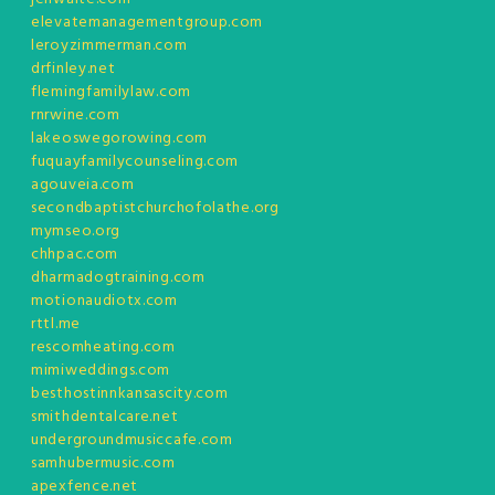
elevatemanagementgroup.com
leroyzimmerman.com
drfinley.net
flemingfamilylaw.com
rnrwine.com
lakeoswegorowing.com
fuquayfamilycounseling.com
agouveia.com
secondbaptistchurchofolathe.org
mymseo.org
chhpac.com
dharmadogtraining.com
motionaudiotx.com
rttl.me
rescomheating.com
mimiweddings.com
besthostinnkansascity.com
smithdentalcare.net
undergroundmusiccafe.com
samhubermusic.com
apexfence.net