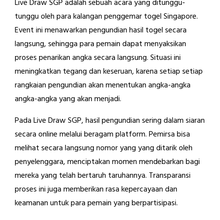
Live Draw SGP adalah sebuah acara yang ditunggu-
tunggu oleh para kalangan penggemar togel Singapore.
Event ini menawarkan pengundian hasil togel secara
langsung, sehingga para pemain dapat menyaksikan
proses penarikan angka secara langsung. Situasi ini
meningkatkan tegang dan keseruan, karena setiap setiap
rangkaian pengundian akan menentukan angka-angka
angka-angka yang akan menjadi.
Pada Live Draw SGP, hasil pengundian sering dalam siaran
secara online melalui beragam platform. Pemirsa bisa
melihat secara langsung nomor yang yang ditarik oleh
penyelenggara, menciptakan momen mendebarkan bagi
mereka yang telah bertaruh taruhannya. Transparansi
proses ini juga memberikan rasa kepercayaan dan
keamanan untuk para pemain yang berpartisipasi.