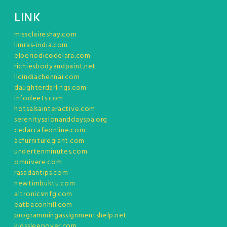
LINK
missclaireshay.com
limras-india.com
elperiodicodelara.com
richiesbodyandpaint.net
licindiachennai.com
daughterdarlings.com
infodeets.com
hotsalsainteractive.com
serenitysalonanddayspa.org
cedarcafeonline.com
acfurnituregiant.com
undertenminutes.com
omnivere.com
rasadantips.com
newtimbuktu.com
altronicsmfg.com
eatbaconhill.com
programmingassignmentshelp.net
kidssleepover.com