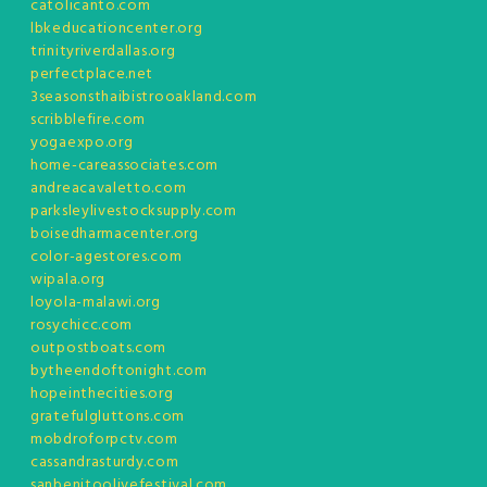
catolicanto.com
lbkeducationcenter.org
trinityriverdallas.org
perfectplace.net
3seasonsthaibistrooakland.com
scribblefire.com
yogaexpo.org
home-careassociates.com
andreacavaletto.com
parksleylivestocksupply.com
boisedharmacenter.org
color-agestores.com
wipala.org
loyola-malawi.org
rosychicc.com
outpostboats.com
bytheendoftonight.com
hopeinthecities.org
gratefulgluttons.com
mobdroforpctv.com
cassandrasturdy.com
sanbenitoolivefestival.com