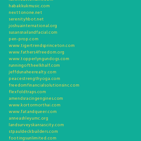
habakkukmusic.com
nexttonone.net
serenityhbot.net
joshuainternational.org
susansnailandfacial.com
pen-prop.com
www.tigertrendsprinceton.com
www.fathers4freedom.org
www.topperlyngundogs.com
runningoftheelkhalf.com
jeffdunaheerealty.com
peacestrengthyoga.com
freedomfinancialsolutionsinc.com
flexfoldtraps.com
amendsracingengines.com
www.kortormorthai.com
www.fatandqueer.com
anneashleyumc.org
landsurveyskansascity.com
stpauldeckbuilders.com
footingsunlimited.com