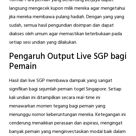
formal. Para pemain yang beruntung berjaya dapat
langsung mengecek kupon milik mereka agar mengetahui
jika mereka membawa pulang hadiah. Dengan yang yang
sudah, semua hasil pengundian disimpan dan dapat
diakses oleh umum agar memastikan keterbukaan pada
setiap sesi undian yang dilakukan.
Pengaruh Output Live SGP bagi
Pemain
Hasil dari live SGP membawa dampak yang sangat
signifikan bagi sejumlah pemain togel Singapore. Setiap
kali undian ini ditampilkan secara real-time ini
menawarkan momen tegang bagi pemain yang
menunggu nomor keberuntungan mereka. Ketegangan ini
cenderung menaikkan perasaan dan aspirasi, mengingat
banyak pemain yang menginvestasikan modal baik dalam