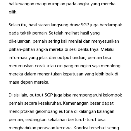
hal keuangan maupun impian pada angka yang mereka
pilih.
Selain itu, hasil siaran langsung draw SGP juga berdampak
pada taktik pemain. Setelah melihat hasil yang
dikeluarkan, pemain sering kali menilai dan menyesuaikan
pilihan-pilihan angka mereka di sesi berikutnya. Melalui
informasi yang jelas dari output undian, pemain bisa
merumuskan corak atau ciri yang mungkin saja menolong
mereka dalam menentukan keputusan yang lebih baik di
masa depan mereka.
Di sisi lain, output SGP juga bisa mempengaruhi kelompok
pemain secara keseluruhan. Kemenangan besar dapat
menciptakan gelombang euforia di kalangan kalangan
pemain, sedangkan kekalahan berturut-turut bisa
menghadirkan perasaan kecewa. Kondisi tersebut sering