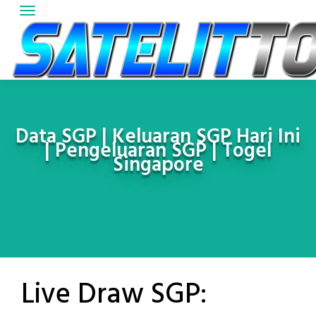
Skip
to
content
Data SGP | Keluaran SGP Hari Ini
| Pengeluaran SGP | Togel
Singapore
Live Draw SGP: