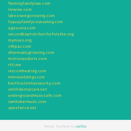
flemingfamilylaw.com
rnrwine.com
lakeoswegorowing.com
fuquayfamilycounseling.com
agouveia.com
secondbaptistchurchofolathe.org
mymseo.org
chhpac.com
dharmadogtraining.com
motionaudiotx.com
rttl.me
rescomheating.com
mimiweddings.com
besthostinnkansascity.com
smithdentalcare.net
undergroundmusiccafe.com
samhubermusic.com
apexfence.net
Theme: Toocheke by
LeeToo
.