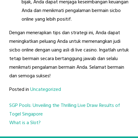
bijak, Anda dapat menjaga keseimbangan keuangan
Anda dan menikmati pengalaman bermain sicbo
online yang lebih positif.
Dengan menerapkan tips dan strategi ini, Anda dapat
meningkatkan peluang Anda untuk memenangkan judi
sicbo online dengan uang asli di live casino. Ingatlah untuk
tetap bermain secara bertanggung jawab dan selalu
menikmati pengalaman bermain Anda. Selamat bermain
dan semoga sukses!
Posted in
Uncategorized
Post
SGP Pools: Unveiling the Thrilling Live Draw Results of
Togel Singapore
navigation
What is a Slot?