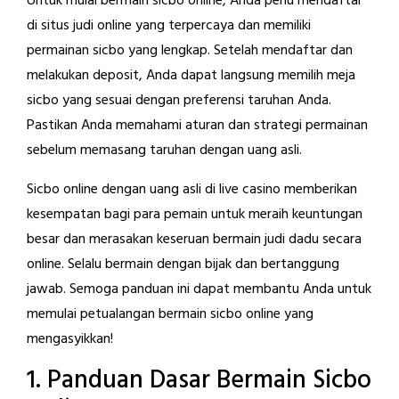
Untuk mulai bermain sicbo online, Anda perlu mendaftar
di situs judi online yang terpercaya dan memiliki
permainan sicbo yang lengkap. Setelah mendaftar dan
melakukan deposit, Anda dapat langsung memilih meja
sicbo yang sesuai dengan preferensi taruhan Anda.
Pastikan Anda memahami aturan dan strategi permainan
sebelum memasang taruhan dengan uang asli.
Sicbo online dengan uang asli di live casino memberikan
kesempatan bagi para pemain untuk meraih keuntungan
besar dan merasakan keseruan bermain judi dadu secara
online. Selalu bermain dengan bijak dan bertanggung
jawab. Semoga panduan ini dapat membantu Anda untuk
memulai petualangan bermain sicbo online yang
mengasyikkan!
1. Panduan Dasar Bermain Sicbo