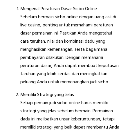
Mengenal Peraturan Dasar Sicbo Online
Sebelum bermain sicbo online dengan uang asli di
live casino, penting untuk memahami peraturan
dasar permainan ini. Pastikan Anda mengetahui
cara taruhan, nilai dan kombinasi dadu yang
menghasilkan kemenangan, serta bagaimana
pembayaran dilakukan. Dengan memahami
peraturan dasar, Anda dapat membuat keputusan
taruhan yang lebih cerdas dan meningkatkan
peluang Anda untuk memenangkan judi sicbo.
Memiliki Strategi yang Jelas
Setiap pemain judi sicbo online harus memiliki
strategi yang jelas sebelum bermain. Permainan
dadu ini melibatkan unsur keberuntungan, tetapi
memiliki strategi yang baik dapat membantu Anda