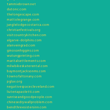
tammiebrown.net
dutonc.com
thelongescape.com
mattolegrange.com
junglelodgecostarica.com
christianfestivals.org
visitcountrykitchen.com
algarve-dolphins.com
alanveingrad.com
ginosonhiggins.com
wutungprinting.com
maritalsettlements.com
milwbikeskaterental.com
baymontjacksonms.com
townofaltonany.com
pglax.org
negativespacecleveland.com
liuteriapaoletti.com
sunriseandgoodpeople.com
chinesedrywallproblem.com
bendthreesistersinn.com