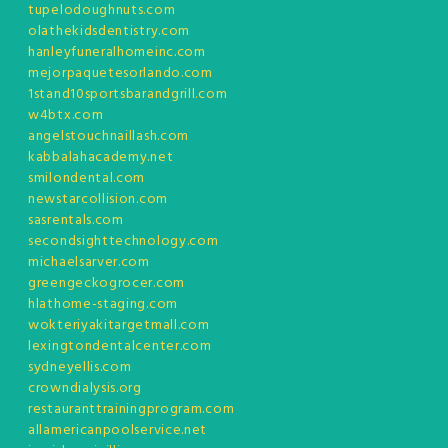
tupelodoughnuts.com
olathekidsdentistry.com
hanleyfuneralhomeinc.com
mejorpaquetesorlando.com
1stand10sportsbarandgrill.com
w4btx.com
angelstouchnaillash.com
kabbalahacademy.net
smilondental.com
newstarcollision.com
sasrentals.com
secondsighttechnology.com
michaelsarver.com
greengeckogrocer.com
hlathome-staging.com
wokteriyakitargetmall.com
lexingtondentalcenter.com
sydneyellis.com
crowndialysis.org
restauranttrainingprogram.com
allamericanpoolservice.net