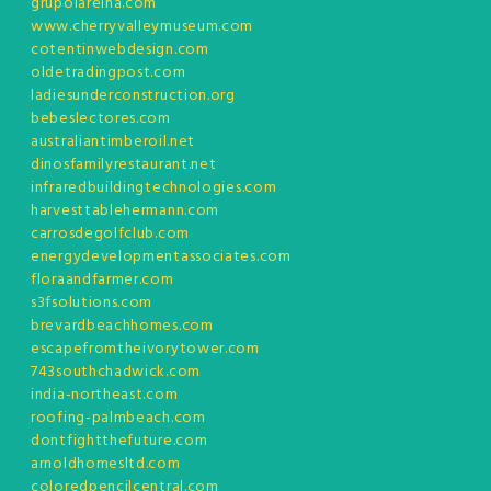
grupolareina.com
www.cherryvalleymuseum.com
cotentinwebdesign.com
oldetradingpost.com
ladiesunderconstruction.org
bebeslectores.com
australiantimberoil.net
dinosfamilyrestaurant.net
infraredbuildingtechnologies.com
harvesttablehermann.com
carrosdegolfclub.com
energydevelopmentassociates.com
floraandfarmer.com
s3fsolutions.com
brevardbeachhomes.com
escapefromtheivorytower.com
743southchadwick.com
india-northeast.com
roofing-palmbeach.com
dontfightthefuture.com
arnoldhomesltd.com
coloredpencilcentral.com