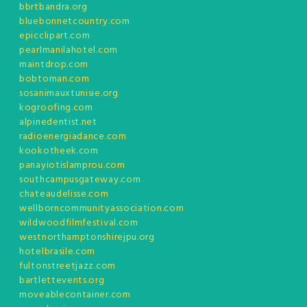
bbrtbandra.org
bluebonnetcountry.com
epicclipart.com
pearlmanilahotel.com
maintdrop.com
bobtoman.com
sosanimauxtunisie.org
kogroofing.com
alpinedentist.net
radioenergiadance.com
kookotheek.com
panayiotislamprou.com
southcampusgateway.com
chateaudelisse.com
wellborncommunityassociation.com
wildwoodfilmfestival.com
westnorthamptonshirejpu.org
hotelbrasile.com
fultonstreetjazz.com
bartlettevents.org
moveablecontainer.com