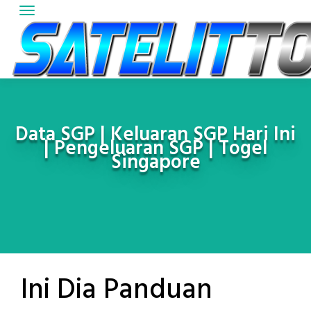
Skip
to
content
Data SGP | Keluaran SGP Hari Ini
| Pengeluaran SGP | Togel
Singapore
Ini Dia Panduan