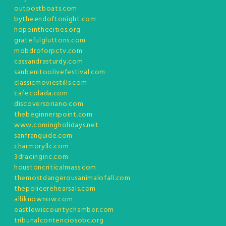
outpostboats.com
bytheendoftonight.com
hopeinthecities.org
gratefulgluttons.com
mobdroforpctv.com
cassandrasturdy.com
sanbenitoolivefestival.com
classicmoviestills.com
cafecolada.com
discoversoriano.com
thebeginnerspoint.com
www.comingholidays.net
sanfranguide.com
charmoryllc.com
3dracinginc.com
houstoncriticalmass.com
themostdangerousanimalofall.com
thepolicerehearsals.com
alliknownow.com
eastlewiscountychamber.com
tribunalcontenciosobc.org