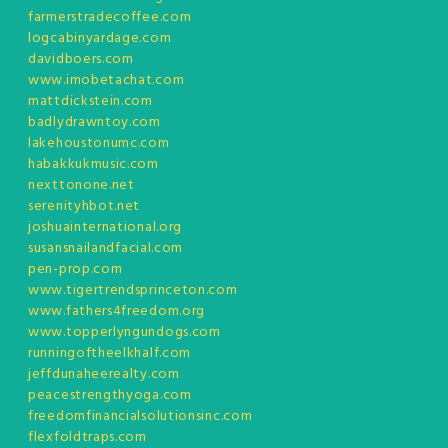
farmerstradecoffee.com
logcabinyardage.com
davidboers.com
www.imobetachat.com
mattdickstein.com
badlydrawntoy.com
lakehoustonumc.com
habakkukmusic.com
nexttonone.net
serenityhbot.net
joshuainternational.org
susansnailandfacial.com
pen-prop.com
www.tigertrendsprinceton.com
www.fathers4freedom.org
www.topperlyngundogs.com
runningoftheelkhalf.com
jeffdunaheerealty.com
peacestrengthyoga.com
freedomfinancialsolutionsinc.com
flexfoldtraps.com