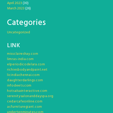
April 2023
(30)
March 2023
(26)
Categories
Uncategorized
LINK
missclaireshay.com
limras-india.com
elperiodicodelara.com
richiesbodyandpaint.net
licindiachennai.com
daughterdarlings.com
infodeets.com
hotsalsainteractive.com
serenitysalonanddayspa.org
cedarcafeonline.com
acfurnituregiant.com
undertenminutes.com