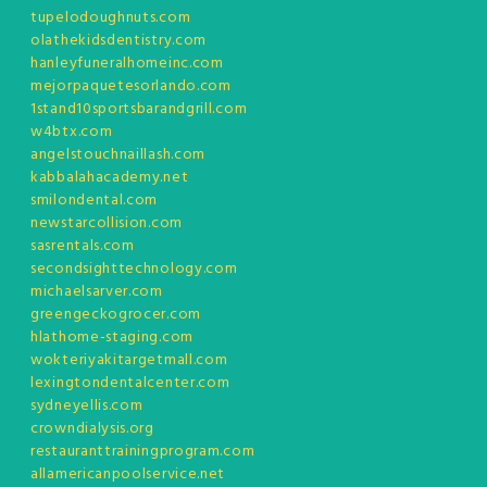
tupelodoughnuts.com
olathekidsdentistry.com
hanleyfuneralhomeinc.com
mejorpaquetesorlando.com
1stand10sportsbarandgrill.com
w4btx.com
angelstouchnaillash.com
kabbalahacademy.net
smilondental.com
newstarcollision.com
sasrentals.com
secondsighttechnology.com
michaelsarver.com
greengeckogrocer.com
hlathome-staging.com
wokteriyakitargetmall.com
lexingtondentalcenter.com
sydneyellis.com
crowndialysis.org
restauranttrainingprogram.com
allamericanpoolservice.net