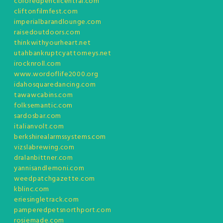
coloredpencilcentral.com
cliftonfilmfest.com
imperialbarandlounge.com
raisedoutdoors.com
thinkwithyourheart.net
utahbankruptcyattorneys.net
irocknroll.com
www.wordoflife2000.org
idahosquaredancing.com
tawawcabins.com
folksemantic.com
sardosbar.com
italianvolt.com
berkshirealarmssystems.com
vizslabrewing.com
dralanbittner.com
yannisandlemoni.com
weedpatchgazette.com
kblinc.com
eriesingletrack.com
pamperedpetsnorthport.com
rosiemade.com