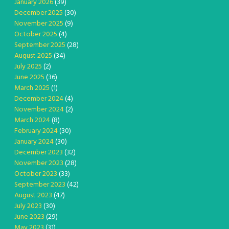
January 2026
(39)
December 2025
(30)
November 2025
(9)
October 2025
(4)
September 2025
(28)
August 2025
(34)
July 2025
(2)
June 2025
(36)
March 2025
(1)
December 2024
(4)
November 2024
(2)
March 2024
(8)
February 2024
(30)
January 2024
(30)
December 2023
(32)
November 2023
(28)
October 2023
(33)
September 2023
(42)
August 2023
(47)
July 2023
(30)
June 2023
(29)
May 2023
(31)