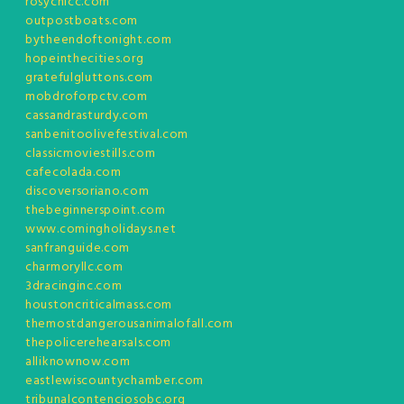
rosychicc.com
outpostboats.com
bytheendoftonight.com
hopeinthecities.org
gratefulgluttons.com
mobdroforpctv.com
cassandrasturdy.com
sanbenitoolivefestival.com
classicmoviestills.com
cafecolada.com
discoversoriano.com
thebeginnerspoint.com
www.comingholidays.net
sanfranguide.com
charmoryllc.com
3dracinginc.com
houstoncriticalmass.com
themostdangerousanimalofall.com
thepolicerehearsals.com
alliknownow.com
eastlewiscountychamber.com
tribunalcontenciosobc.org