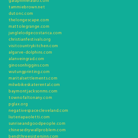
gaiaprimeradio.com
tammiebrown.net
dutonc.com
thelongescape.com
mattolegrange.com
junglelodgecostarica.com
christianfestivals.org
visitcountrykitchen.com
algarve-dolphins.com
alanveingrad.com
ginosonhiggins.com
wutungprinting.com
maritalsettlements.com
milwbikeskaterental.com
baymontjacksonms.com
townofaltonany.com
pglax.org
negativespacecleveland.com
liuteriapaoletti.com
sunriseandgoodpeople.com
chinesedrywallproblem.com
bendthreesistersinn.com