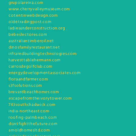
grupolareina.com
www.cherryvalleymuseum.com
cotentinwebdesign.com
oldetradingpost.com
ladiesunderconstruction.org
bebeslectores.com
australiantimberoil.net
dinosfamilyrestaurant.net
infraredbuildingtechnologies.com
harvesttablehermann.com
carrosdegolfclub.com
energydevelopmentassociates.com
floraandfarmer.com
s3fsolutions.com
brevardbeachhomes.com
escapefromtheivorytower.com
743southchadwick.com
india-northeast.com
roofing-palmbeach.com
dontfightthefuture.com
arnoldhomesltd.com