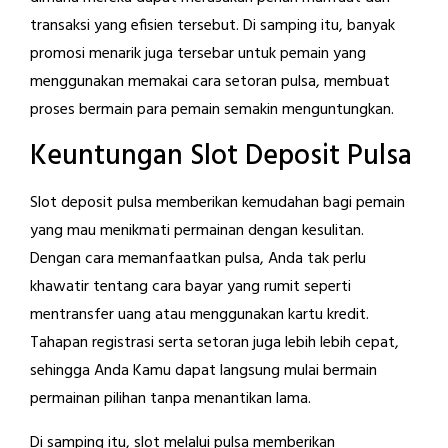
transaksi yang efisien tersebut. Di samping itu, banyak
promosi menarik juga tersebar untuk pemain yang
menggunakan memakai cara setoran pulsa, membuat
proses bermain para pemain semakin menguntungkan.
Keuntungan Slot Deposit Pulsa
Slot deposit pulsa memberikan kemudahan bagi pemain
yang mau menikmati permainan dengan kesulitan.
Dengan cara memanfaatkan pulsa, Anda tak perlu
khawatir tentang cara bayar yang rumit seperti
mentransfer uang atau menggunakan kartu kredit.
Tahapan registrasi serta setoran juga lebih lebih cepat,
sehingga Anda Kamu dapat langsung mulai bermain
permainan pilihan tanpa menantikan lama.
Di samping itu, slot melalui pulsa memberikan