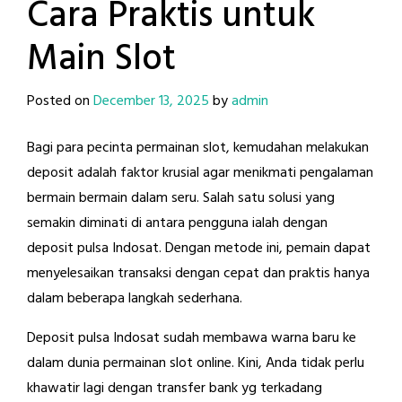
Cara Praktis untuk
Main Slot
Posted on
December 13, 2025
by
admin
Bagi para pecinta permainan slot, kemudahan melakukan
deposit adalah faktor krusial agar menikmati pengalaman
bermain bermain dalam seru. Salah satu solusi yang
semakin diminati di antara pengguna ialah dengan
deposit pulsa Indosat. Dengan metode ini, pemain dapat
menyelesaikan transaksi dengan cepat dan praktis hanya
dalam beberapa langkah sederhana.
Deposit pulsa Indosat sudah membawa warna baru ke
dalam dunia permainan slot online. Kini, Anda tidak perlu
khawatir lagi dengan transfer bank yg terkadang