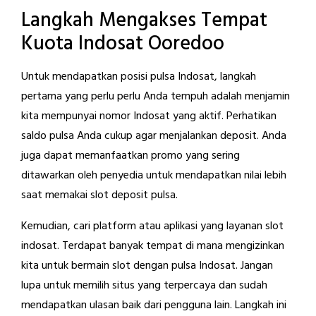
Langkah Mengakses Tempat
Kuota Indosat Ooredoo
Untuk mendapatkan posisi pulsa Indosat, langkah
pertama yang perlu perlu Anda tempuh adalah menjamin
kita mempunyai nomor Indosat yang aktif. Perhatikan
saldo pulsa Anda cukup agar menjalankan deposit. Anda
juga dapat memanfaatkan promo yang sering
ditawarkan oleh penyedia untuk mendapatkan nilai lebih
saat memakai slot deposit pulsa.
Kemudian, cari platform atau aplikasi yang layanan slot
indosat. Terdapat banyak tempat di mana mengizinkan
kita untuk bermain slot dengan pulsa Indosat. Jangan
lupa untuk memilih situs yang terpercaya dan sudah
mendapatkan ulasan baik dari pengguna lain. Langkah ini