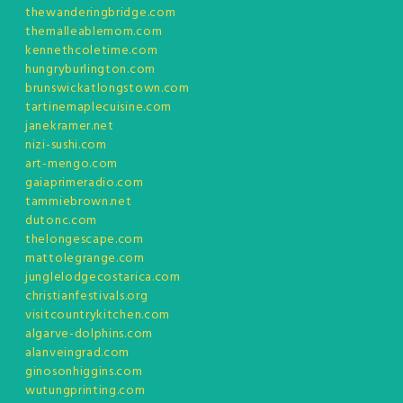
thewanderingbridge.com
themalleablemom.com
kennethcoletime.com
hungryburlington.com
brunswickatlongstown.com
tartinemaplecuisine.com
janekramer.net
nizi-sushi.com
art-mengo.com
gaiaprimeradio.com
tammiebrown.net
dutonc.com
thelongescape.com
mattolegrange.com
junglelodgecostarica.com
christianfestivals.org
visitcountrykitchen.com
algarve-dolphins.com
alanveingrad.com
ginosonhiggins.com
wutungprinting.com