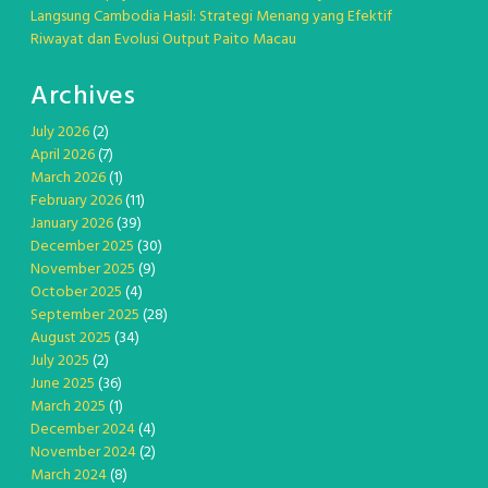
Langsung Cambodia Hasil: Strategi Menang yang Efektif
Riwayat dan Evolusi Output Paito Macau
Archives
July 2026
(2)
April 2026
(7)
March 2026
(1)
February 2026
(11)
January 2026
(39)
December 2025
(30)
November 2025
(9)
October 2025
(4)
September 2025
(28)
August 2025
(34)
July 2025
(2)
June 2025
(36)
March 2025
(1)
December 2024
(4)
November 2024
(2)
March 2024
(8)