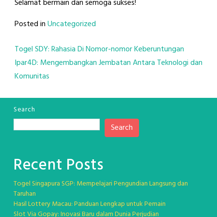
Selamat bermain dan semoga sukses!
Posted in
Uncategorized
Post
Togel SDY: Rahasia Di Nomor-nomor Keberuntungan
Ipar4D: Mengembangkan Jembatan Antara Teknologi dan
navigation
Komunitas
Search
Search
Recent Posts
Togel Singapura SGP: Mempelajari Pengundian Langsung dan
Taruhan
Hasil Lottery Macau: Panduan Lengkap untuk Pemain
Slot Via Gopay: Inovasi Baru dalam Dunia Perjudian