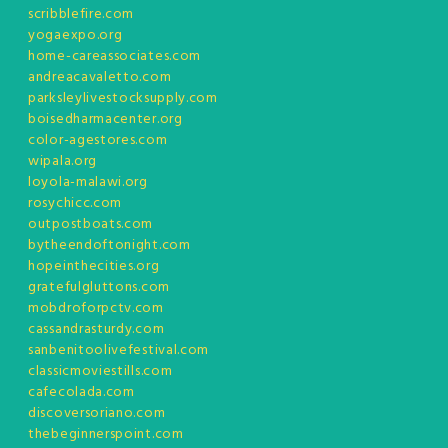
scribblefire.com
yogaexpo.org
home-careassociates.com
andreacavaletto.com
parksleylivestocksupply.com
boisedharmacenter.org
color-agestores.com
wipala.org
loyola-malawi.org
rosychicc.com
outpostboats.com
bytheendoftonight.com
hopeinthecities.org
gratefulgluttons.com
mobdroforpctv.com
cassandrasturdy.com
sanbenitoolivefestival.com
classicmoviestills.com
cafecolada.com
discoversoriano.com
thebeginnerspoint.com