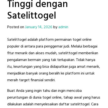
Tinggi dengan
Satelittogel
Posted on
January 14, 2026
by
admin
Satelittogel adalah platform permainan togel online
populer di antara para penggemar judi. Melalui berbagai
fitur menarik dan akses mudah, satelittogel memberikan
pengalaman bermain yang tak terlupakan. Tidak hanya
itu, keuntungan yang bisa didapatkan juga amat menarik,
menjadikan banyak orang beralih ke platform ini untuk
meraih target finansial sendiri.
Buat Anda yang ingin tahu dan ingin mencoba
peruntungan di dunia togel online, tahap awal yang harus
dilakukan adalah menyelesaikan daftar satelittogel. Cara