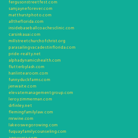
fergusonstreetfest.com
samjayneforever.com
matthurstphoto.com
alltheflorida.com
insidebaseballcoachesclinic.com
carsinkauai.com
millstreetchurchofchrist.org
parasailingvacadestinflorida.com
pride-realty.net
alphadynamicshealth.com
flutterbylash.com
hanlintearoom.com
funnyduckfarms.com
jenwaite.com
elevatemanagementgroup.com
leroyzimmerman.com
drfinley.net
flemingfamilylaw.com
rnrwine.com
lakeoswegorowing.com
fuquayfamilycounseling.com