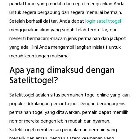
pendaftaran yang mudah dan cepat mengizinkan Anda
untuk segera bergabung dan segera memulai bermain.
Setelah berhasil daftar, Anda dapat
login satelittogel
menggunakan akun yang sudah telah terdaftar, dan
meneliti bermacam-macam jenis permainan dan jackpot
yang ada. Kini Anda mengambil langkah inisiatif untuk
meraih keuntungan maksimal!
Apa yang dimaksud dengan
Satelittogel?
Satelittogel adalah situs permainan togel online yang kian
populer di kalangan pencinta judi. Dengan berbagai jenis
permainan togel yang ditawarkan, pemain dapat memilih
nomor mereka dengan lebih mudah dan nyaman.
Satelittogel memberikan pengalaman bermain yang
menarik dan aman, dengan sistem keamanan yang