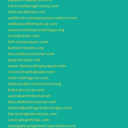
panayiotislamprou.com
southcampusgateway.com
chateaudelisse.com
wellborncommunityassociation.com
wildwoodfilmfestival.com
westnorthamptonshirejpu.org
hotelbrasile.com
fultonstreetjazz.com
bartlettevents.org
moveablecontainer.com
grupolareina.com
www.cherryvalleymuseum.com
cotentinwebdesign.com
oldetradingpost.com
ladiesunderconstruction.org
bebeslectores.com
australiantimberoil.net
dinosfamilyrestaurant.net
infraredbuildingtechnologies.com
harvesttablehermann.com
carrosdegolfclub.com
energydevelopmentassociates.com