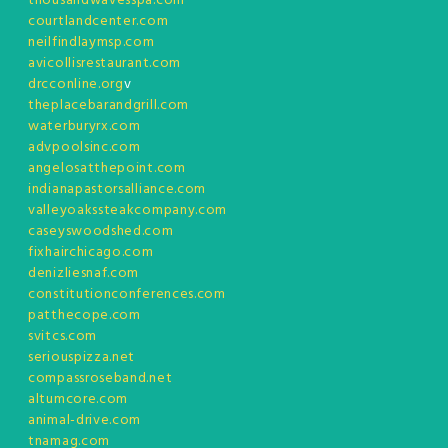
thousandwavesspa.com
courtlandcenter.com
neilfindlaymsp.com
avicollisrestaurant.com
drcconline.org
v
theplacebarandgrill.com
waterburyrx.com
advpoolsinc.com
angelosatthepoint.com
indianapastorsalliance.com
valleyoakssteakcompany.com
caseyswoodshed.com
fixhairchicago.com
denizliesnaf.com
constitutionconferences.com
patthecope.com
svitcs.com
seriouspizza.net
compassroseband.net
altumcore.com
animal-drive.com
tnamag.com