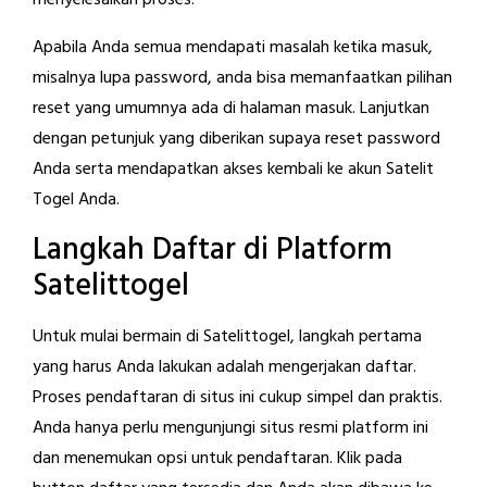
menyelesaikan proses.
Apabila Anda semua mendapati masalah ketika masuk,
misalnya lupa password, anda bisa memanfaatkan pilihan
reset yang umumnya ada di halaman masuk. Lanjutkan
dengan petunjuk yang diberikan supaya reset password
Anda serta mendapatkan akses kembali ke akun Satelit
Togel Anda.
Langkah Daftar di Platform
Satelittogel
Untuk mulai bermain di Satelittogel, langkah pertama
yang harus Anda lakukan adalah mengerjakan daftar.
Proses pendaftaran di situs ini cukup simpel dan praktis.
Anda hanya perlu mengunjungi situs resmi platform ini
dan menemukan opsi untuk pendaftaran. Klik pada