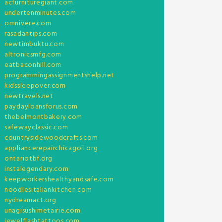
acfurnituregiant.com
undertenminutes.com
omnivere.com
rasadantips.com
newtimbuktu.com
altronicsmfg.com
eatbaconhill.com
programmingassignmentshelp.net
kidssleepover.com
newtravels.net
paydayloansforus.com
thebelmontbakery.com
safewayclassic.com
countrysidewoodcrafts.com
appliancerepairchicagoil.org
ontariotbf.org
instalegendary.com
keepworkershealthyandsafe.com
noodlesitaliankitchen.com
nydreamact.org
unagisushimetairie.com
jewelflashtattoos.com