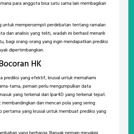
 mana para anggota bisa satu sama lain membagikan
g untuk mempersempit perdebatan tentang ramalan
 dan analisis yang teliti, wadah ini berhasil menarik
itu, bagi orang-orang yang ingin mendapatkan prediksi
layak dipertimbangkan.
 Bocoran HK
prediksi yang efektif, krusial untuk memahami
tama-tama, pemain perlu mengumpulkan data
masuk yang terkenal dari Ipar4D yang terkenal tepat.
t membandingkan dan mencari pola yang sering
hap pertama yang krusial untuk membuat prediksi yang
 tambahan yang berharga. Banyak pemain meyakini