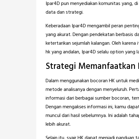
Ipar4D pun menyediakan komunitas yang, di
data dan strategi.
Keberadaan Ipar4D mengambil peran pentin
yang akurat. Dengan pendekatan berbasis data
ketertarikan sejumlah kalangan. Oleh karena 
hk yang andalan, Ipar4D selalu option yang 
Strategi Memanfaatkan
Dalam menggunakan bocoran HK untuk media 
metode analisanya dengan menyeluruh. Per
informasi dari berbagai sumber bocoran, ter
Dengan mengakses informasi ini, kamu dapa
muncul dari hasil sebelumnya. Ini adalah ta
lebih akurat.
Selain itu, syair HK dapat menjadi panduan