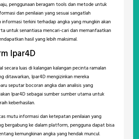
 maju, penggunaan beragam tools dan metode untuk
nformasi dan penilaian yang sesuai sangatlah
nformasi terkini terhadap angka yang mungkin akan
eserta untuk senantiasa mencari-cari dan memanfaatkan
ndapatkan hasil yang lebih maksimal.
rm Ipar4D
l secara luas di kalangan kalangan pecinta ramalan
ng ditawarkan, Ipar4D mengizinkan mereka
aru seputar bocoran angka dan analisis yang
akan Ipar4D sebagai sumber sumber utama untuk
ih keberhasilan.
atas mutu informasi dan ketepatan penilaian yang
ang bergabung ke dalam platform, pengguna dapat bisa
entang kemungkinan angka yang hendak muncul.