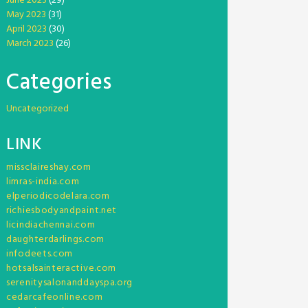
June 2023
(29)
May 2023
(31)
April 2023
(30)
March 2023
(26)
Categories
Uncategorized
LINK
missclaireshay.com
limras-india.com
elperiodicodelara.com
richiesbodyandpaint.net
licindiachennai.com
daughterdarlings.com
infodeets.com
hotsalsainteractive.com
serenitysalonanddayspa.org
cedarcafeonline.com