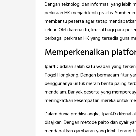
Dengan teknologi dan informasi yang lebih
perkiraan HK menjadi lebih praktis. Sumber i
membantu peserta agar tetap mendapatkan i
keluar. Oleh karena itu, krusial bagi para p
berbagai perkiraan HK yang tersedia guna me
Memperkenalkan platfo
Ipar4D adalah salah satu wadah yang terkena
Togel Hongkong. Dengan bermacam fitur ya
penggunanya untuk meraih berita paling terb
mendalam. Banyak peserta yang mempercay
meningkatkan kesempatan mereka untuk mera
Dalam dunia prediksi angka, Ipar4D dikenal 
disajikan. Dengan metode paito dan syair y
mendapatkan gambaran yang lebih terang t