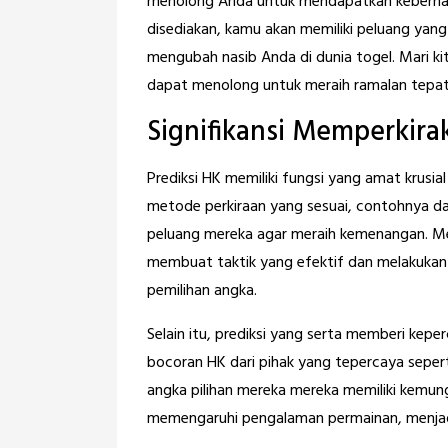
menolong Anda untuk mendapatkan keberhasi
disediakan, kamu akan memiliki peluang yan
mengubah nasib Anda di dunia togel. Mari kit
dapat menolong untuk meraih ramalan tepat
Signifikansi Memperkira
Prediksi HK memiliki fungsi yang amat krusi
metode perkiraan yang sesuai, contohnya d
peluang mereka agar meraih kemenangan. M
membuat taktik yang efektif dan melakukan k
pemilihan angka.
Selain itu, prediksi yang serta memberi kepe
bocoran HK dari pihak yang tepercaya seper
angka pilihan mereka mereka memiliki kemungk
memengaruhi pengalaman permainan, menjad