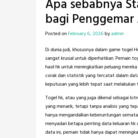
Apa sebabnya Stat
bagi Penggemar
Posted on
February 6, 2026
by
admin
Di dunia judi, khususnya dalam game togel 
sangat krusial untuk diperhatikan. Pemain t
hasil hk untuk meningkatkan peluang mere
corak dan statistik yang tercatat dalam da
keputusan yang lebih tepat saat melakukan 
Togel hk, atau yang juga dikenal sebagai lo
yang menarik, tetapi tanpa analisis yang te
hanya mengandalkan keberuntungan semata. K
menyadari betapa penting data keluaran hk 
data ini, pemain tidak hanya dapat meningk