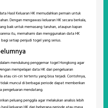
 data Hasil Keluaran HK memudahkan pemain untuk
ahan. Dengan mengawasi keluaran HK secara berkala,
yang baik untuk memasang taruhan, ataupun kapan
karena itu, memahami dan menggunakan data HK
bagi setiap penjudi togel yang serius.
ebelumnya
ng dalam mendukung penggemar togel Hongkong agar
engan mempelajari data HK dari pengeluaran
tau ciri-ciri tertentu yang bisa terjadi. Contohnya,
 tidak muncul di berbagai periode dapat memberikan
a pengeluaran mendatang.
rikan peluang penggila agar melakukan analisis lebih
sil keluaran HK dari beberapa periode atau masa