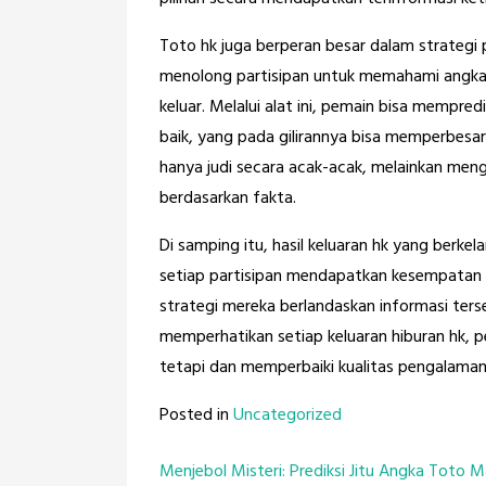
Toto hk juga berperan besar dalam strategi 
menolong partisipan untuk memahami angka 
keluar. Melalui alat ini, pemain bisa mempre
baik, yang pada gilirannya bisa memperbesar
hanya judi secara acak-acak, melainkan mengg
berdasarkan fakta.
Di samping itu, hasil keluaran hk yang berk
setiap partisipan mendapatkan kesempatan
strategi mereka berlandaskan informasi ter
memperhatikan setiap keluaran hiburan hk, p
tetapi dan memperbaiki kualitas pengalaman
Posted in
Uncategorized
Post
Menjebol Misteri: Prediksi Jitu Angka Toto