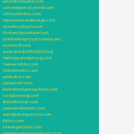
arnoldhomesltd.com
coloredpencilcentral.com
cliftonfilmfest.com
imperialbarandlounge.com
raisedoutdoors.com
thinkwithyourheart.net
utahbankruptcyattorneys.net
irocknroll.com
www.wordoflife2000.org
idahosquaredancing.com
tawawcabins.com
folksemantic.com
sardosbar.com
italianvolt.com
berkshirealarmssystems.com
vizslabrewing.com
dralanbittner.com
yannisandlemoni.com
weedpatchgazette.com
kblinc.com
eriesingletrack.com
pamperedpetsnorthport.com