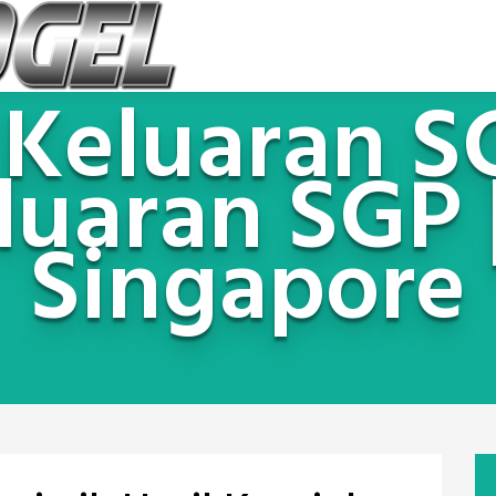
Keluaran SG
uaran SGP 
Singapore