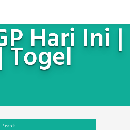
P Hari Ini |
| Togel
Search