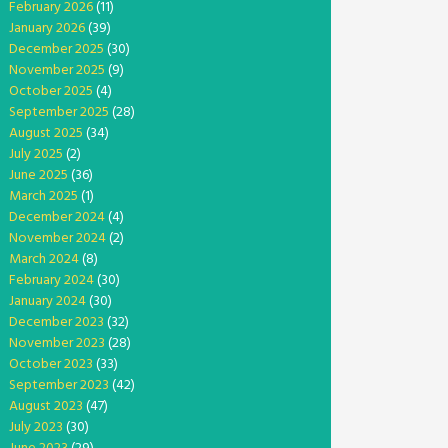
February 2026
(11)
January 2026
(39)
December 2025
(30)
November 2025
(9)
October 2025
(4)
September 2025
(28)
August 2025
(34)
July 2025
(2)
June 2025
(36)
March 2025
(1)
December 2024
(4)
November 2024
(2)
March 2024
(8)
February 2024
(30)
January 2024
(30)
December 2023
(32)
November 2023
(28)
October 2023
(33)
September 2023
(42)
August 2023
(47)
July 2023
(30)