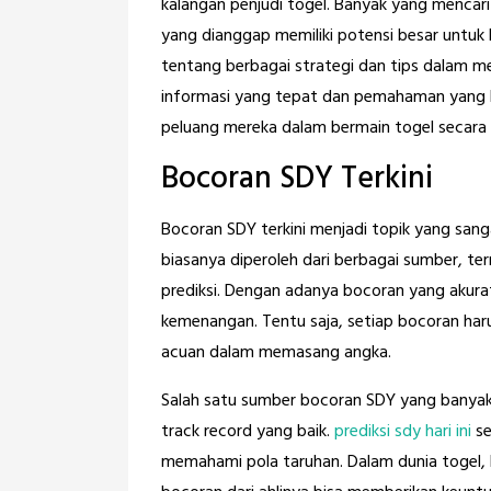
kalangan penjudi togel. Banyak yang menca
yang dianggap memiliki potensi besar untuk ke
tentang berbagai strategi dan tips dalam m
informasi yang tepat dan pemahaman yang 
peluang mereka dalam bermain togel secara 
Bocoran SDY Terkini
Bocoran SDY terkini menjadi topik yang sanga
biasanya diperoleh dari berbagai sumber, te
prediksi. Dengan adanya bocoran yang akura
kemenangan. Tentu saja, setiap bocoran har
acuan dalam memasang angka.
Salah satu sumber bocoran SDY yang banyak 
track record yang baik.
prediksi sdy hari ini
se
memahami pola taruhan. Dalam dunia togel