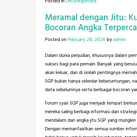
Posted in
Uncategorized
Meramal dengan Jitu: Ku
Bocoran Angka Terperca
Posted on
February 28, 2026
by
admin
Dalam dunia perjudian, khususnya dalam perm
sukses bagi para pemain. Banyak yang beru
akan keluar, dan di sinilah pentingnya memah
SGP bukan hanya sekedar keberuntungan, nam
data sebelumnya serta berbagai bocoran yan
Forum syair SGP juga menjadi tempat berkump
mereka saling berbagi informasi dan strategi
mendalam dan angka jitu SGP yang mungki
Dengan memanfaatkan semua sumber inform