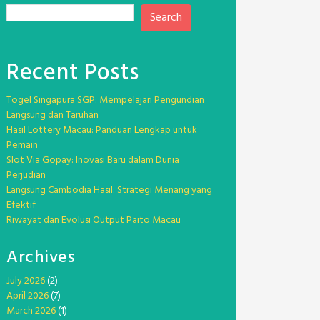
Search
Recent Posts
Togel Singapura SGP: Mempelajari Pengundian
Langsung dan Taruhan
Hasil Lottery Macau: Panduan Lengkap untuk
Pemain
Slot Via Gopay: Inovasi Baru dalam Dunia
Perjudian
Langsung Cambodia Hasil: Strategi Menang yang
Efektif
Riwayat dan Evolusi Output Paito Macau
Archives
July 2026
(2)
April 2026
(7)
March 2026
(1)