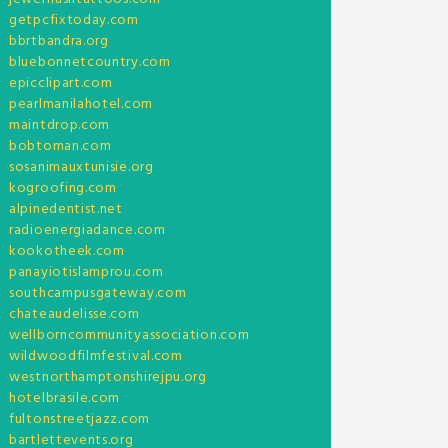
getpcfixtoday.com
bbrtbandra.org
bluebonnetcountry.com
epicclipart.com
pearlmanilahotel.com
maintdrop.com
bobtoman.com
sosanimauxtunisie.org
kogroofing.com
alpinedentist.net
radioenergiadance.com
kookotheek.com
panayiotislamprou.com
southcampusgateway.com
chateaudelisse.com
wellborncommunityassociation.com
wildwoodfilmfestival.com
westnorthamptonshirejpu.org
hotelbrasile.com
fultonstreetjazz.com
bartlettevents.org