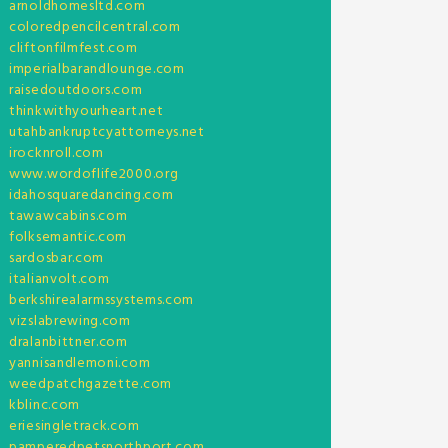
arnoldhomesltd.com
coloredpencilcentral.com
cliftonfilmfest.com
imperialbarandlounge.com
raisedoutdoors.com
thinkwithyourheart.net
utahbankruptcyattorneys.net
irocknroll.com
www.wordoflife2000.org
idahosquaredancing.com
tawawcabins.com
folksemantic.com
sardosbar.com
italianvolt.com
berkshirealarmssystems.com
vizslabrewing.com
dralanbittner.com
yannisandlemoni.com
weedpatchgazette.com
kblinc.com
eriesingletrack.com
pamperedpetsnorthport.com