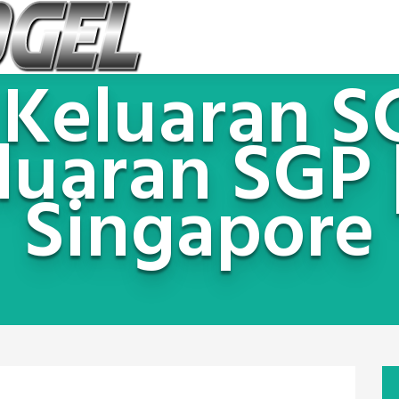
Keluaran SG
uaran SGP 
Singapore